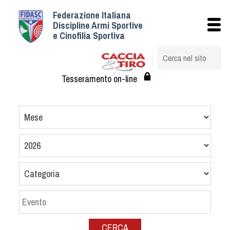
Federazione Italiana
Istituzionale
Discipline Armi Sportive
e Cinofilia Sportiva
Storia
Struttura
Albo Veterinari federali
Tesseramento on-line
Assemblee
Tesseramento e Affiliazioni
Statuto e Regolamenti
Circolari
Federazione Trasparente
Assicurazione
Convenzioni
Società
Tesserati
CERCA