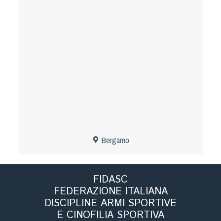
Tiro a Palla
Tiro con l'arco da caccia
Field Target
Paintball
Softair
Bergamo
Cinofilia Sportiva
Agility
FIDASC
DiscDog
FEDERAZIONE ITALIANA
Dog Balance
DISCIPLINE ARMI SPORTIVE
Dog Trail
E CINOFILIA SPORTIVA