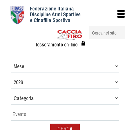
Federazione Italiana
Istituzionale
Discipline Armi Sportive
e Cinofilia Sportiva
Storia
Struttura
Albo Veterinari federali
Tesseramento on-line
Assemblee
Tesseramento e Affiliazioni
Statuto e Regolamenti
Circolari
Federazione Trasparente
Assicurazione
Convenzioni
Società
Tesserati
CERCA