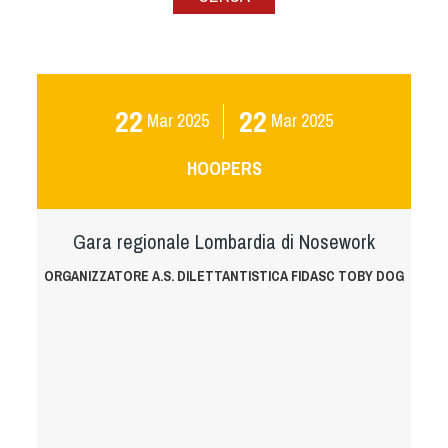
Albo Fornitori
Referenti e gruppi di lavoro regionali
Scuole Federali
Tecnici
22
22
Mar
2025
Mar
2025
Direttori di Gara
Formazione
HOOPERS
Calendario Manifestazioni
Organi di Giustizia - Dispositivi
Gara regionale Lombardia di Nosework
Modelli e moduli
Albo Atleti Cinofili
ORGANIZZATORE A.S. DILETTANTISTICA FIDASC TOBY DOG
Guida Locandine Ufficiali
Tiro di Campagna
English e Training Sporting