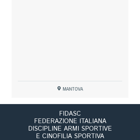
Tiro a Palla
Tiro con l'arco da caccia
Field Target
Paintball
Softair
MANTOVA
Cinofilia Sportiva
Agility
FIDASC
DiscDog
FEDERAZIONE ITALIANA
Dog Balance
DISCIPLINE ARMI SPORTIVE
Dog Trail
E CINOFILIA SPORTIVA