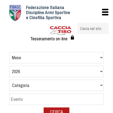
Federazione Italiana
Istituzionale
Discipline Armi Sportive
e Cinofilia Sportiva
Storia
Struttura
Albo Veterinari federali
Tesseramento on-line
Assemblee
Tesseramento e Affiliazioni
Statuto e Regolamenti
Circolari
Federazione Trasparente
Assicurazione
Convenzioni
Società
Tesserati
CERCA