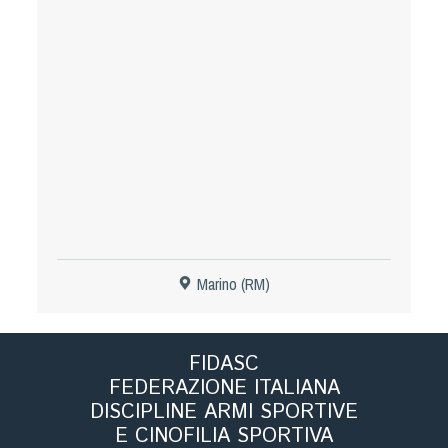
Tiro a Palla
Tiro con l'arco da caccia
Field Target
Paintball
Softair
Marino (RM)
Cinofilia Sportiva
Agility
FIDASC
DiscDog
FEDERAZIONE ITALIANA
Dog Balance
DISCIPLINE ARMI SPORTIVE
Dog Trail
E CINOFILIA SPORTIVA