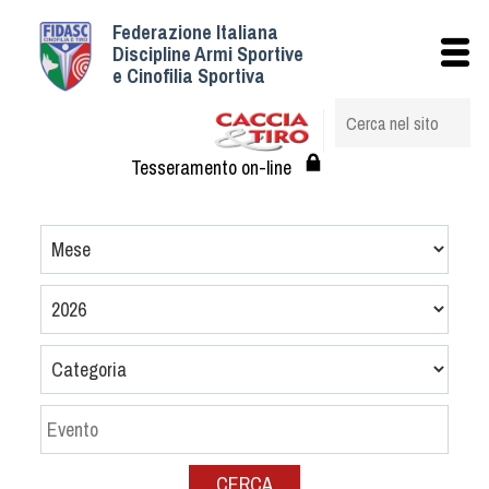
Federazione Italiana
Istituzionale
Discipline Armi Sportive
e Cinofilia Sportiva
Storia
Struttura
Albo Veterinari federali
Tesseramento on-line
Assemblee
Tesseramento e Affiliazioni
Statuto e Regolamenti
Circolari
Federazione Trasparente
Assicurazione
Convenzioni
Società
Tesserati
CERCA