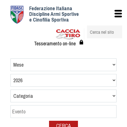
Federazione Italiana
Istituzionale
Discipline Armi Sportive
e Cinofilia Sportiva
Storia
Struttura
Albo Veterinari federali
Tesseramento on-line
Assemblee
Tesseramento e Affiliazioni
Statuto e Regolamenti
Circolari
Federazione Trasparente
Assicurazione
Convenzioni
Società
Tesserati
CERCA