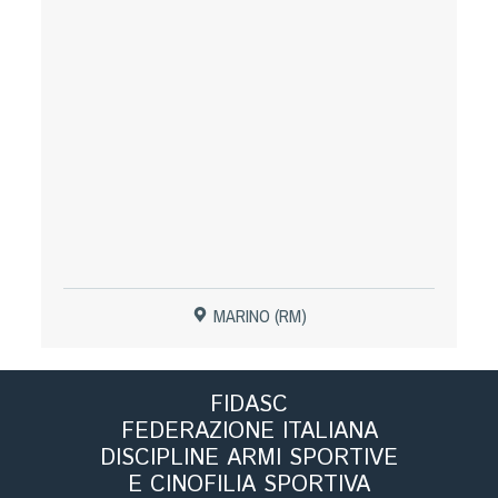
Tiro a Palla
Tiro con l'arco da caccia
Field Target
Paintball
Softair
MARINO (RM)
Cinofilia Sportiva
Agility
FIDASC
DiscDog
FEDERAZIONE ITALIANA
Dog Balance
DISCIPLINE ARMI SPORTIVE
Dog Trail
E CINOFILIA SPORTIVA