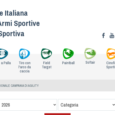
 Italiana
Armi Sportive
 Sportiva
Softair
o a Palla
Tiro con
Field
Paintball
Cinofi
l'arco da
Target
Sport
caccia
IONALE CAMPANIA DI AGILITY