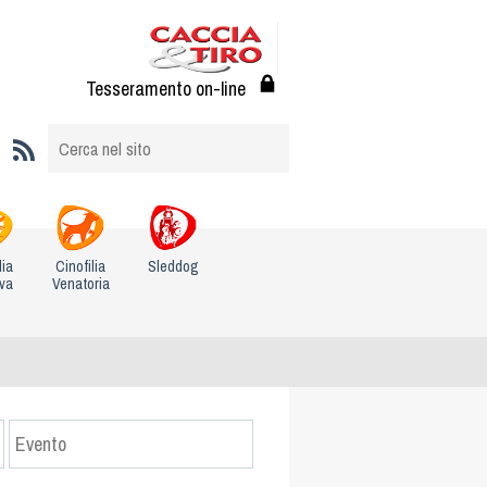
Tesseramento on-line
lia
Cinofilia
Sleddog
iva
Venatoria