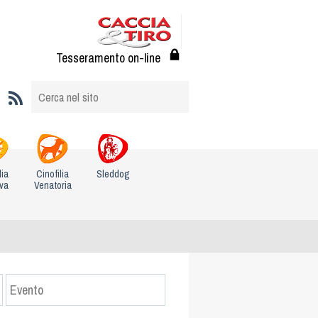
Tesseramento on-line
lia
Cinofilia
Sleddog
iva
Venatoria