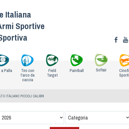
 Italiana
Armi Sportive
 Sportiva
Softair
o a Palla
Tiro con
Field
Paintball
Cinofi
l'arco da
Target
Sport
caccia
TO ITALIANO PICCOLI CALIBRI