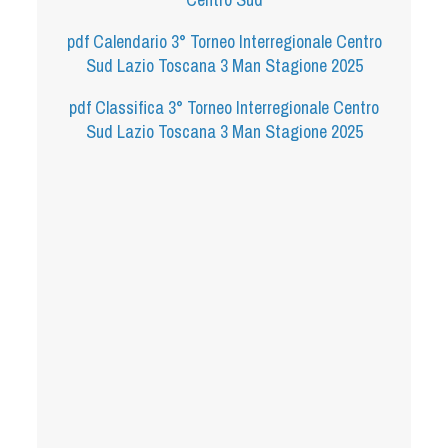
Tiro a Palla
pdf
Calendario 3° Torneo Interregionale Centro
Sud Lazio Toscana 3 Man Stagione 2025
Tiro con l'arco da caccia
pdf
Classifica 3° Torneo Interregionale Centro
Field Target
Sud Lazio Toscana 3 Man Stagione 2025
Paintball
Softair
Cinofilia Sportiva
Agility
DiscDog
Dog Balance
Dog Trail