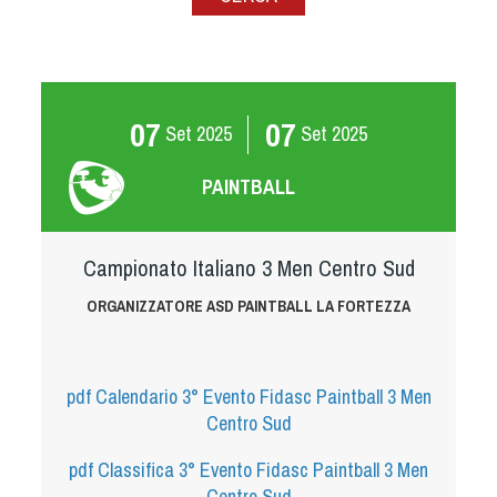
Albo Fornitori
Referenti e gruppi di lavoro regionali
Scuole Federali
Tecnici
07
07
Set
2025
Set
2025
Direttori di Gara
Formazione
PAINTBALL
Calendario Manifestazioni
Organi di Giustizia - Dispositivi
Campionato Italiano 3 Men Centro Sud
Modelli e moduli
Albo Atleti Cinofili
ORGANIZZATORE ASD PAINTBALL LA FORTEZZA
Guida Locandine Ufficiali
Tiro di Campagna
pdf
Calendario 3° Evento Fidasc Paintball 3 Men
Centro Sud
English e Training Sporting
pdf
Classifica 3° Evento Fidasc Paintball 3 Men
Centro Sud