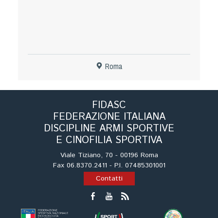
Dog Triathlon
Hoopers
Mantrailing
Nosework
Obedience
Roma
Rally Obedience
Retriever Sport
FIDASC
Ricerca Tartufo
FEDERAZIONE ITALIANA
Sheepdog
DISCIPLINE ARMI SPORTIVE
Sport acquatici
E CINOFILIA SPORTIVA
Treibball
Viale Tiziano, 70 - 00196 Roma
Ipo Delta
Fax 06.8370.2411 - P.I. 07485301001
Contatti
Freestyle
Protezione civile Sportiva