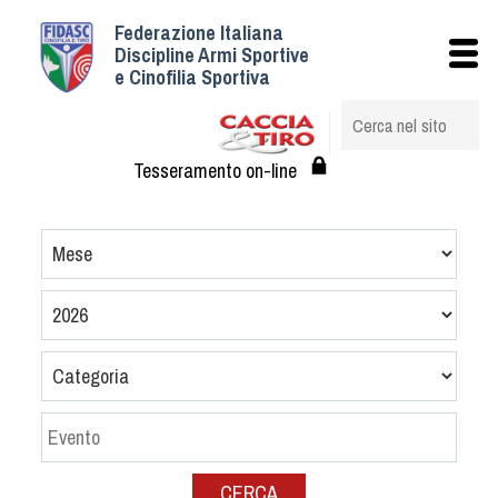
Federazione Italiana
Istituzionale
Discipline Armi Sportive
e Cinofilia Sportiva
Storia
Struttura
Albo Veterinari federali
Tesseramento on-line
Assemblee
Tesseramento e Affiliazioni
Statuto e Regolamenti
Circolari
Federazione Trasparente
Assicurazione
Convenzioni
Società
Tesserati
CERCA