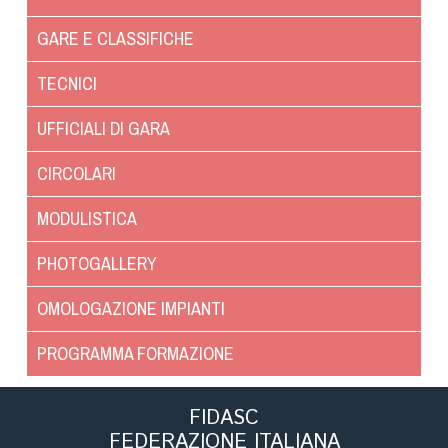
Tiro a Palla
GARE E CLASSIFICHE
Tiro con l'arco da caccia
TECNICI
Field Target
UFFICIALI DI GARA
CIRCOLARI
Paintball
MODULISTICA
Softair
PHOTOGALLERY
Cinofilia Sportiva
OMOLOGAZIONE IMPIANTI
Agility
PROGRAMMA FORMAZIONE
DiscDog
Dog Balance
FIDASC
Dog Trail
FEDERAZIONE ITALIANA