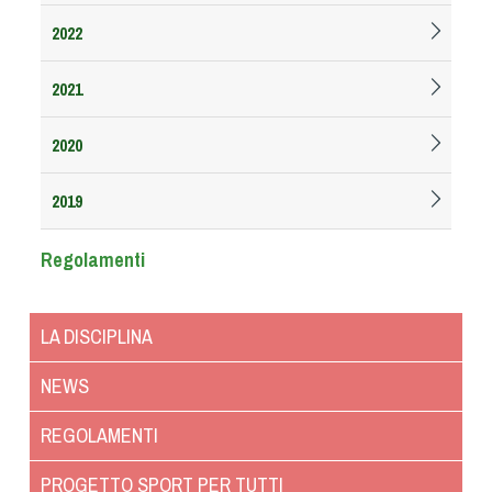
Albo Fornitori
2022
Referenti e gruppi di lavoro regionali
Scuole Federali
2021
Tecnici
Direttori di Gara
2020
Formazione
Calendario Manifestazioni
2019
Organi di Giustizia - Dispositivi
Regolamenti
Modelli e moduli
Albo Atleti Cinofili
Guida Locandine Ufficiali
LA DISCIPLINA
NEWS
Tiro di Campagna
REGOLAMENTI
English e Training Sporting
PROGETTO SPORT PER TUTTI