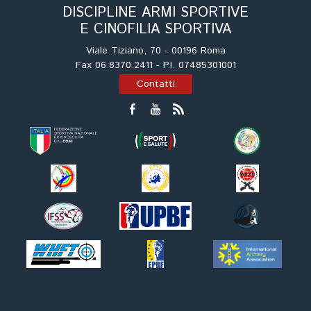
Dog Triathlon
DISCIPLINE ARMI SPORTIVE
E CINOFILIA SPORTIVA
Hoopers
Mantrailing
Viale Tiziano, 70 - 00196 Roma
Fax 06.8370.2411 - P.I. 07485301001
Nosework
Contatti
Obedience
Rally Obedience
Retriever Sport
Ricerca Tartufo
Sheepdog
Sport acquatici
Treibball
Ipo Delta
Freestyle
Protezione civile Sportiva