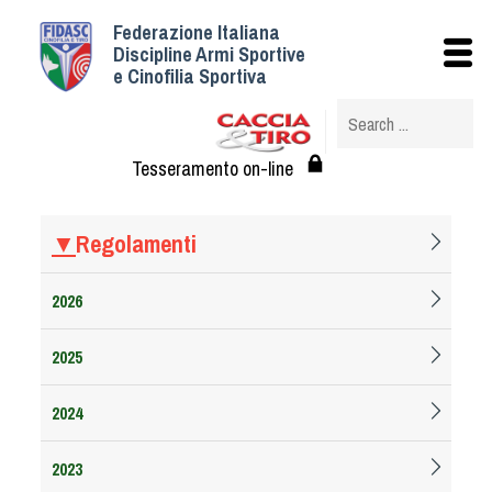
Federazione Italiana
Istituzionale
Discipline Armi Sportive
e Cinofilia Sportiva
Storia
Struttura
Albo Veterinari federali
Tesseramento on-line
Assemblee
Tesseramento e Affiliazioni
▼
Regolamenti
Statuto e Regolamenti
Circolari
2026
Federazione Trasparente
2025
Assicurazione
Convenzioni
2024
Società
Tesserati
2023