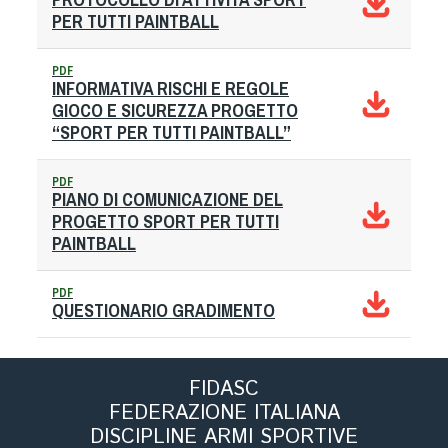
Albo Fornitori
PER TUTTI PAINTBALL
Referenti e gruppi di lavoro regionali
Scuole Federali
PDF
INFORMATIVA RISCHI E REGOLE
Tecnici
GIOCO E SICUREZZA PROGETTO
Direttori di Gara
“SPORT PER TUTTI PAINTBALL”
Formazione
Calendario Manifestazioni
PDF
PIANO DI COMUNICAZIONE DEL
Organi di Giustizia - Dispositivi
PROGETTO SPORT PER TUTTI
PAINTBALL
Modelli e moduli
Albo Atleti Cinofili
PDF
Guida Locandine Ufficiali
QUESTIONARIO GRADIMENTO
Tiro di Campagna
FIDASC
English e Training Sporting
FEDERAZIONE ITALIANA
DISCIPLINE ARMI SPORTIVE