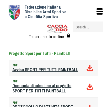
Federazione Italiana
Istituzionale
Discipline Armi Sportive
e Cinofilia Sportiva
Storia
Struttura
Albo Veterinari federali
Tesseramento on-line
Assemblee
Tesseramento e Affiliazioni
Progetto Sport per Tutti - Paintball
Statuto e Regolamenti
Circolari
PDF
Avviso SPORT PER TUTTI PAINTBALL
Federazione Trasparente
Assicurazione
PDF
Domanda di adesione al progetto
Convenzioni
SPORT PER TUTTI PAINTBALL
Società
Tesserati
PDF
PROTOCOLLO DI ATTIVITÀ SPORT