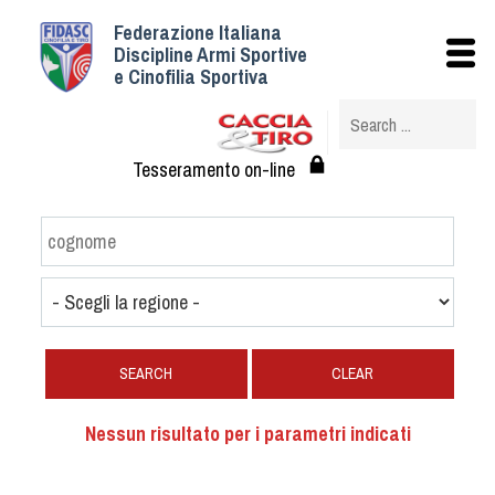
Federazione Italiana
Istituzionale
Discipline Armi Sportive
e Cinofilia Sportiva
Storia
Struttura
Albo Veterinari federali
Tesseramento on-line
Assemblee
Tesseramento e Affiliazioni
Statuto e Regolamenti
Circolari
Federazione Trasparente
Assicurazione
SEARCH
CLEAR
Convenzioni
Società
Nessun risultato per i parametri indicati
Tesserati