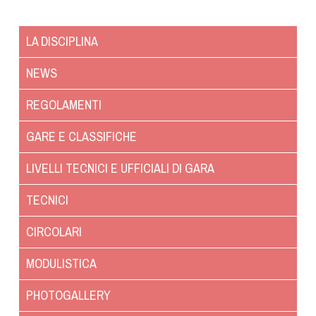
Albo Fornitori
Referenti e gruppi di lavoro regionali
LA DISCIPLINA
Scuole Federali
Tecnici
NEWS
Direttori di Gara
REGOLAMENTI
Formazione
Calendario Manifestazioni
GARE E CLASSIFICHE
Organi di Giustizia - Dispositivi
LIVELLI TECNICI E UFFICIALI DI GARA
Modelli e moduli
Albo Atleti Cinofili
TECNICI
Guida Locandine Ufficiali
CIRCOLARI
Tiro di Campagna
MODULISTICA
English e Training Sporting
PHOTOGALLERY