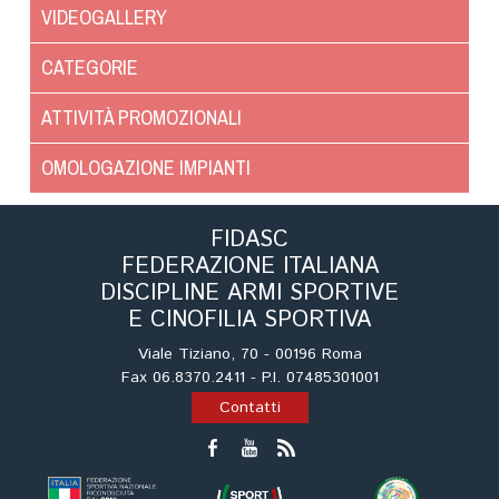
VIDEOGALLERY
Tiro a Palla
CATEGORIE
Tiro con l'arco da caccia
ATTIVITÀ PROMOZIONALI
Field Target
OMOLOGAZIONE IMPIANTI
Paintball
FIDASC
Softair
FEDERAZIONE ITALIANA
DISCIPLINE ARMI SPORTIVE
E CINOFILIA SPORTIVA
Cinofilia Sportiva
Viale Tiziano, 70 - 00196 Roma
Agility
Fax 06.8370.2411 - P.I. 07485301001
Contatti
DiscDog
Dog Balance
Dog Trail