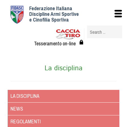
Federazione Italiana
Istituzionale
Discipline Armi Sportive
e Cinofilia Sportiva
Storia
Struttura
Albo Veterinari federali
Tesseramento on-line
Assemblee
Tesseramento e Affiliazioni
La disciplina
Statuto e Regolamenti
Circolari
Federazione Trasparente
Assicurazione
LA DISCIPLINA
Convenzioni
NEWS
Società
Tesserati
REGOLAMENTI