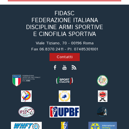
Tiro a Palla
FIDASC
FEDERAZIONE ITALIANA
Tiro con l'arco da caccia
DISCIPLINE ARMI SPORTIVE
E CINOFILIA SPORTIVA
Field Target
Viale Tiziano, 70 - 00196 Roma
Fax 06.8370.2411 - P.I. 07485301001
Paintball
Contatti
Softair
Cinofilia Sportiva
Agility
DiscDog
Dog Balance
Dog Trail