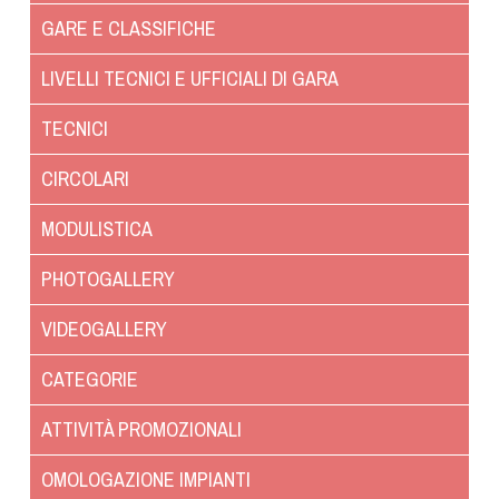
Albo Fornitori
GARE E CLASSIFICHE
Referenti e gruppi di lavoro regionali
Scuole Federali
LIVELLI TECNICI E UFFICIALI DI GARA
Tecnici
TECNICI
Direttori di Gara
Formazione
CIRCOLARI
Calendario Manifestazioni
MODULISTICA
Organi di Giustizia - Dispositivi
Modelli e moduli
PHOTOGALLERY
Albo Atleti Cinofili
VIDEOGALLERY
Guida Locandine Ufficiali
CATEGORIE
Tiro di Campagna
ATTIVITÀ PROMOZIONALI
English e Training Sporting
OMOLOGAZIONE IMPIANTI