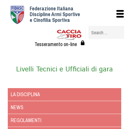
Federazione Italiana
Istituzionale
Discipline Armi Sportive
e Cinofilia Sportiva
Storia
Struttura
Albo Veterinari federali
Tesseramento on-line
Assemblee
Tesseramento e Affiliazioni
Livelli Tecnici e Ufficiali di gara
Statuto e Regolamenti
Circolari
Federazione Trasparente
LA DISCIPLINA
Assicurazione
Convenzioni
NEWS
Società
REGOLAMENTI
Tesserati