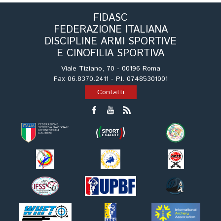
Tiro a Palla
FIDASC
FEDERAZIONE ITALIANA
Tiro con l'arco da caccia
DISCIPLINE ARMI SPORTIVE
E CINOFILIA SPORTIVA
Field Target
Viale Tiziano, 70 - 00196 Roma
Fax 06.8370.2411 - P.I. 07485301001
Paintball
Contatti
Softair
Cinofilia Sportiva
Agility
DiscDog
Dog Balance
Dog Trail