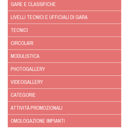
Albo Fornitori
GARE E CLASSIFICHE
Referenti e gruppi di lavoro regionali
LIVELLI TECNICI E UFFICIALI DI GARA
Scuole Federali
Tecnici
TECNICI
Direttori di Gara
CIRCOLARI
Formazione
Calendario Manifestazioni
MODULISTICA
Organi di Giustizia - Dispositivi
PHOTOGALLERY
Modelli e moduli
Albo Atleti Cinofili
VIDEOGALLERY
Guida Locandine Ufficiali
CATEGORIE
Tiro di Campagna
ATTIVITÀ PROMOZIONALI
English e Training Sporting
OMOLOGAZIONE IMPIANTI