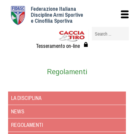
Federazione Italiana
Istituzionale
Discipline Armi Sportive
e Cinofilia Sportiva
Storia
Struttura
Albo Veterinari federali
Tesseramento on-line
Assemblee
Tesseramento e Affiliazioni
Regolamenti
Statuto e Regolamenti
Circolari
Federazione Trasparente
LA DISCIPLINA
Assicurazione
Convenzioni
NEWS
Società
REGOLAMENTI
Tesserati