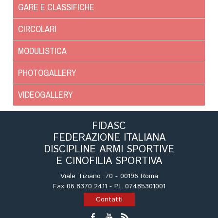
Albo Fornitori
GARE E CLASSIFICHE
Referenti e gruppi di lavoro regionali
CIRCOLARI
Scuole Federali
Tecnici
MODULISTICA
Direttori di Gara
PHOTOGALLERY
Formazione
Calendario Manifestazioni
VIDEOGALLERY
Organi di Giustizia - Dispositivi
Modelli e moduli
FIDASC
Albo Atleti Cinofili
FEDERAZIONE ITALIANA
Guida Locandine Ufficiali
DISCIPLINE ARMI SPORTIVE
E CINOFILIA SPORTIVA
Tiro di Campagna
Viale Tiziano, 70 - 00196 Roma
Fax 06.8370.2411 - P.I. 07485301001
English e Training Sporting
Contatti