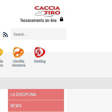
Tesseramento on-line
lia
Cinofilia
Sleddog
iva
Venatoria
LA DISCIPLINA
NEWS