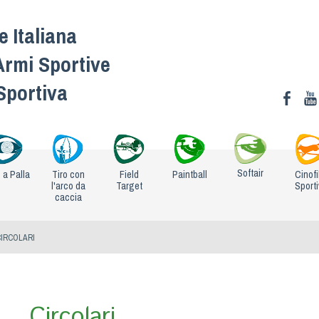
 Italiana
Armi Sportive
 Sportiva
Softair
o a Palla
Tiro con
Field
Paintball
Cinofi
l'arco da
Target
Sport
caccia
CIRCOLARI
Circolari