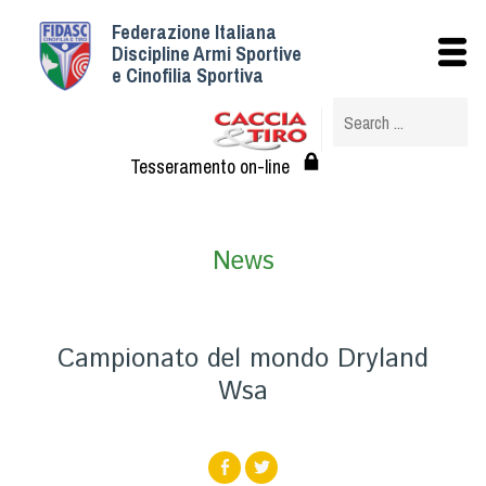
Federazione Italiana
Istituzionale
Discipline Armi Sportive
e Cinofilia Sportiva
Storia
Struttura
Albo Veterinari federali
Tesseramento on-line
Assemblee
Tesseramento e Affiliazioni
News
Statuto e Regolamenti
Circolari
Federazione Trasparente
Campionato del mondo Dryland
Assicurazione
Wsa
Convenzioni
Società
Tesserati