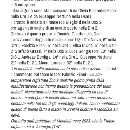
Tiro a Palla
in 6 categorie.
I due argenti sono stati conquistati da Olivia Piacentini Filoni
nella Dr6 1 e da Giuseppe Nettuno nella Dsm1.
Tiro con l'arco da caccia
Il bronzo è andato a Francesco Biagiotti nella Ds2 2,
protagonista anche di un quarto posto nella Dr4 2.
Di rilievo il quarto posto di Daniele Chiefa nella Dcm.
Field Target
I piazzamenti degli altri italiani sono: Ugo Del Nievo, 6° nella
Dr4 1; Fabrizio Filoni, 6° nella Dr8 1; Elisa D’Oria, 6ª nella Ds2
2; Stefano Grassi, 7° nella Ds2 2; Luca Bongarzoni, 10° nella
Paintball
Dr6 1; Andreas Bordiga, 14° nella Dr4 1; Giuseppe Nettuno,
21° nella Ds2 1; Mauro Lorusso, 32° nella Ds2 1.
Softair
“Un mondiale molto appassionante per i colori azzurri.
- questo
il commento del team leader Fabrizio Filoni -
Le alte
temperature registrate fino a qualche giorno prima della
Cinofilia Sportiva
manifestazione non hanno aiutato la preparazione dei team
italiani. Nonostante ciò due medaglie d’argento ed una di
bronzo in categorie di livello altissimo, oltre a una presenza
Agility
costante nella top ten degli equipaggi italiani, hanno confermato
DiscDog
quanto di buono fatto a marzo in Svezia durante il Mondiale su
neve.
Dog Balance
Ora tutto sarà proiettato ai Mondiali neve 2023, che la Fidasc
Dog Trail
organizzerà a Vermiglio (Tn)”
.