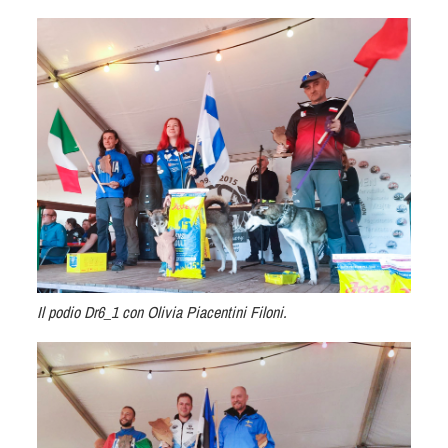
Dog Triathlon
Hoopers
Mantrailing
Nosework
Obedience
Rally Obedience
Retriever Sport
Ricerca Tartufo
Sheepdog
Sport acquatici
Treibball
Il podio Dr6_1 con Olivia Piacentini Filoni.
Ipo Delta
Freestyle
Protezione civile Sportiva