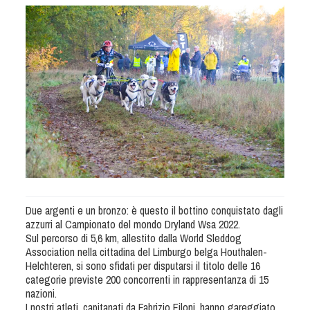
Albo Fornitori
Referenti e gruppi di lavoro regionali
Scuole Federali
Tecnici
Direttori di Gara
Formazione
Calendario Manifestazioni
Organi di Giustizia - Dispositivi
Modelli e moduli
Albo Atleti Cinofili
Guida Locandine Ufficiali
Due argenti e un bronzo: è questo il bottino conquistato dagli
azzurri al Campionato del mondo Dryland Wsa 2022.
Sul percorso di 5,6 km, allestito dalla World Sleddog
Tiro di Campagna
Association nella cittadina del Limburgo belga Houthalen-
Helchteren, si sono sfidati per disputarsi il titolo delle 16
categorie previste 200 concorrenti in rappresentanza di 15
English e Training Sporting
nazioni.
I nostri atleti, capitanati da Fabrizio Filoni, hanno gareggiato