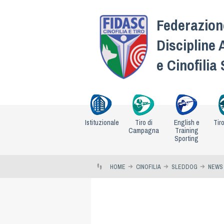
Federazione
Discipline 
e Cinofilia
Istituzionale
Tiro di
English e
Tir
Campagna
Training
Sporting
HOME
CINOFILIA
SLEDDOG
NEWS