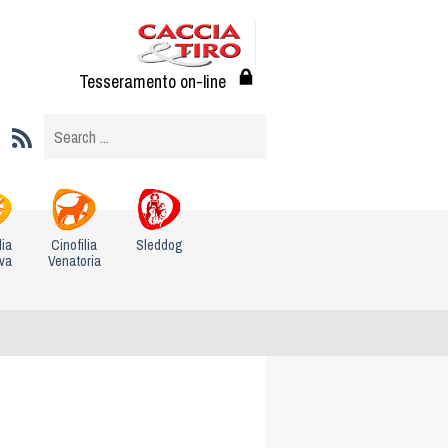
Tesseramento on-line
lia
Cinofilia
Sleddog
iva
Venatoria