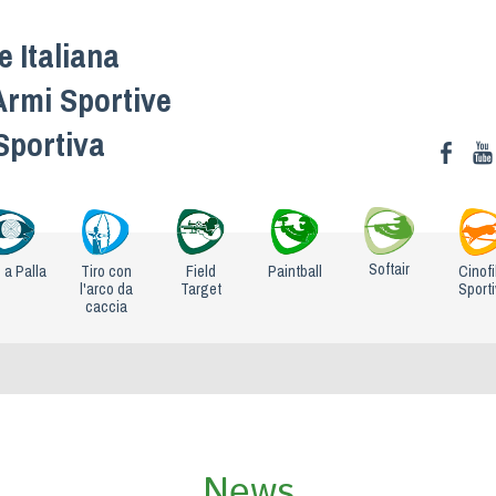
 Italiana
Armi Sportive
 Sportiva
Softair
o a Palla
Tiro con
Field
Paintball
Cinofi
l'arco da
Target
Sport
caccia
News