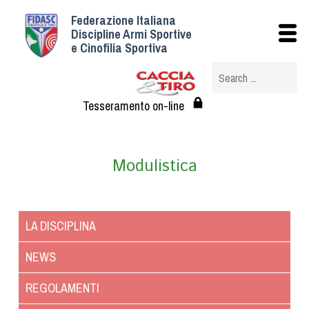
Federazione Italiana
Istituzionale
Discipline Armi Sportive
e Cinofilia Sportiva
Storia
Struttura
Albo Veterinari federali
Tesseramento on-line
Assemblee
Tesseramento e Affiliazioni
Modulistica
Statuto e Regolamenti
Circolari
Federazione Trasparente
LA DISCIPLINA
Assicurazione
Convenzioni
NEWS
Società
REGOLAMENTI
Tesserati