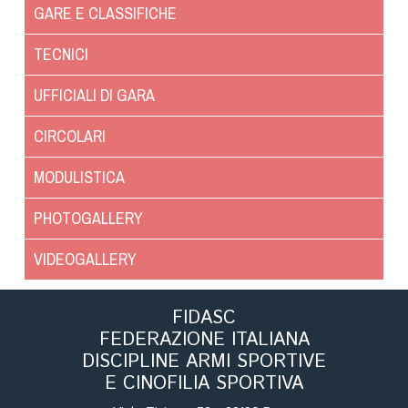
Albo Fornitori
GARE E CLASSIFICHE
Referenti e gruppi di lavoro regionali
TECNICI
Scuole Federali
Tecnici
UFFICIALI DI GARA
Direttori di Gara
CIRCOLARI
Formazione
Calendario Manifestazioni
MODULISTICA
Organi di Giustizia - Dispositivi
PHOTOGALLERY
Modelli e moduli
Albo Atleti Cinofili
VIDEOGALLERY
Guida Locandine Ufficiali
FIDASC
Tiro di Campagna
FEDERAZIONE ITALIANA
DISCIPLINE ARMI SPORTIVE
English e Training Sporting
E CINOFILIA SPORTIVA