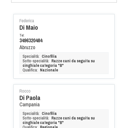
Albo Fornitori
Referenti e gruppi di lavoro regionali
Scuole Federali
Federica
Di Maio
Tecnici
Direttori di Gara
Tel:
3496320484
Formazione
Abruzzo
Calendario Manifestazioni
Specialità:
Cinofilia
Organi di Giustizia - Dispositivi
Sotto-specialità:
Razze cani da seguita su
cinghiale categoria "B"
Modelli e moduli
Qualifica:
Nazionale
Albo Atleti Cinofili
Guida Locandine Ufficiali
Rocco
Di Paola
Tiro di Campagna
Campania
Specialità:
Cinofilia
English e Training Sporting
Sotto-specialità:
Razze cani da seguita su
cinghiale categoria "B"
Qualifica:
Regionale