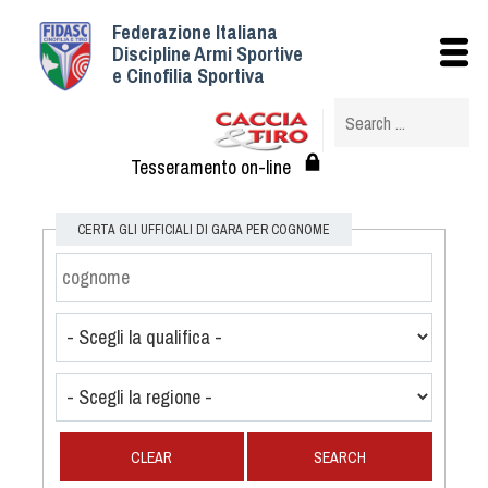
Federazione Italiana
Istituzionale
Discipline Armi Sportive
e Cinofilia Sportiva
Storia
Struttura
Albo Veterinari federali
Tesseramento on-line
Assemblee
Tesseramento e Affiliazioni
CERTA GLI UFFICIALI DI GARA PER COGNOME
Statuto e Regolamenti
Circolari
Federazione Trasparente
Assicurazione
Convenzioni
Società
Tesserati
CLEAR
SEARCH