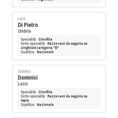
Tiro a Palla
Tiro con l'arco da caccia
Luca
Di Pietro
Umbria
Field Target
Specialità:
Cinofilia
Sotto-specialità:
Razze cani da seguita su
Paintball
cinghiale categoria "B"
Qualifica:
Nazionale
Softair
Giuliano
Cinofilia Sportiva
Dominici
Lazio
Agility
Specialità:
Cinofilia
Sotto-specialità:
Razze cani da seguita su
DiscDog
lepre
Dog Balance
Qualifica:
Nazionale
Dog Trail