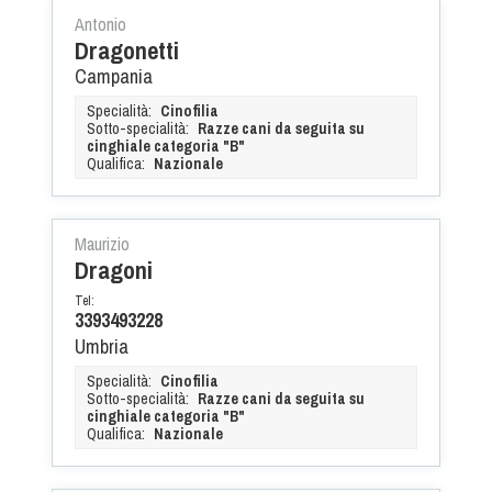
Dog Triathlon
Antonio
Hoopers
Dragonetti
Campania
Mantrailing
Nosework
Specialità:
Cinofilia
Sotto-specialità:
Razze cani da seguita su
Obedience
cinghiale categoria "B"
Qualifica:
Nazionale
Rally Obedience
Retriever Sport
Ricerca Tartufo
Maurizio
Dragoni
Sheepdog
Tel:
Sport acquatici
3393493228
Treibball
Umbria
Ipo Delta
Specialità:
Cinofilia
Sotto-specialità:
Razze cani da seguita su
Freestyle
cinghiale categoria "B"
Qualifica:
Nazionale
Protezione civile Sportiva