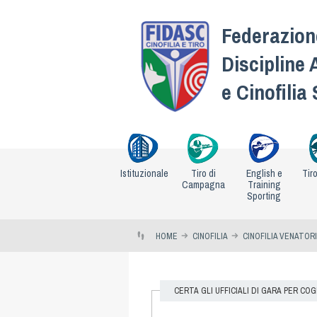
Federazione
Discipline 
e Cinofilia
Istituzionale
Tiro di
English e
Tir
Campagna
Training
Sporting
HOME
CINOFILIA
CINOFILIA VENATOR
CERTA GLI UFFICIALI DI GARA PER C