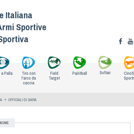
 Italiana
Armi Sportive
 Sportiva
Softair
o a Palla
Tiro con
Field
Paintball
Cinofi
l'arco da
Target
Sport
caccia
IA
UFFICIALI DI GARA
OGNOME