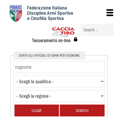
Federazione Italiana
Istituzionale
Discipline Armi Sportive
e Cinofilia Sportiva
Storia
Struttura
Albo Veterinari federali
Tesseramento on-line
Assemblee
Tesseramento e Affiliazioni
CERTA GLI UFFICIALI DI GARA PER COGNOME
Statuto e Regolamenti
Circolari
Federazione Trasparente
Assicurazione
Convenzioni
Società
Tesserati
CLEAR
SEARCH