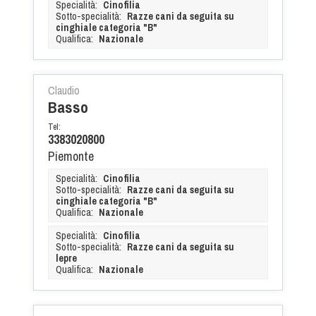
Specialità:
Cinofilia
Dog Triathlon
Sotto-specialità:
Razze cani da seguita su
Hoopers
cinghiale categoria "B"
Qualifica:
Nazionale
Mantrailing
Nosework
Claudio
Obedience
Basso
Rally Obedience
Tel:
Retriever Sport
3383020800
Piemonte
Ricerca Tartufo
Sheepdog
Specialità:
Cinofilia
Sotto-specialità:
Razze cani da seguita su
Sport acquatici
cinghiale categoria "B"
Qualifica:
Nazionale
Treibball
Specialità:
Cinofilia
Ipo Delta
Sotto-specialità:
Razze cani da seguita su
lepre
Freestyle
Qualifica:
Nazionale
Protezione civile Sportiva