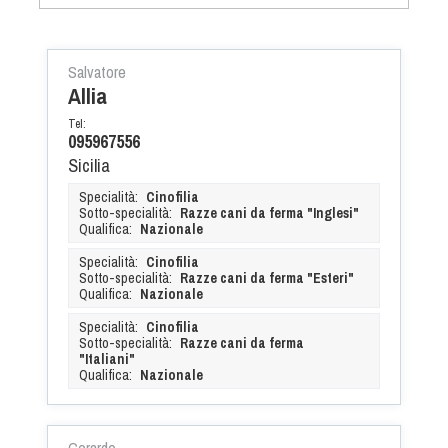
Albo Fornitori
Referenti e gruppi di lavoro regionali
Scuole Federali
Salvatore
Allia
Tecnici
Direttori di Gara
Tel:
095967556
Formazione
Sicilia
Calendario Manifestazioni
Specialità:
Cinofilia
Organi di Giustizia - Dispositivi
Sotto-specialità:
Razze cani da ferma "Inglesi"
Qualifica:
Nazionale
Modelli e moduli
Specialità:
Cinofilia
Albo Atleti Cinofili
Sotto-specialità:
Razze cani da ferma "Esteri"
Qualifica:
Nazionale
Guida Locandine Ufficiali
Specialità:
Cinofilia
Sotto-specialità:
Razze cani da ferma
Tiro di Campagna
"Italiani"
Qualifica:
Nazionale
English e Training Sporting
Gerardo