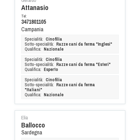
Tiro a Palla
Attanasio
Tel:
3471801105
Tiro con l'arco da caccia
Campania
Field Target
Specialità:
Cinofilia
Sotto-specialità:
Razze cani da ferma "Inglesi"
Qualifica:
Nazionale
Paintball
Specialità:
Cinofilia
Sotto-specialità:
Razze cani da ferma "Esteri"
Qualifica:
Esperto
Softair
Specialità:
Cinofilia
Sotto-specialità:
Razze cani da ferma
Cinofilia Sportiva
"Italiani"
Qualifica:
Nazionale
Agility
DiscDog
Elia
Ballocco
Dog Balance
Sardegna
Dog Trail