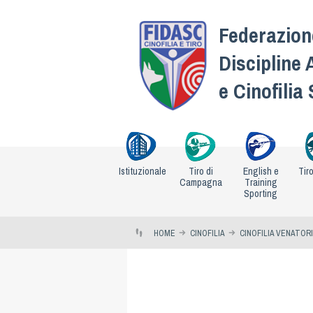
Federazione
Discipline 
e Cinofilia
Istituzionale
Tiro di
English e
Tir
Campagna
Training
Sporting
HOME
CINOFILIA
CINOFILIA VENATOR