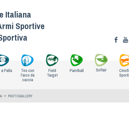
 Italiana
Armi Sportive
 Sportiva
Softair
o a Palla
Tiro con
Field
Paintball
Cinofi
l'arco da
Target
Sport
caccia
IA
PHOTOGALLERY