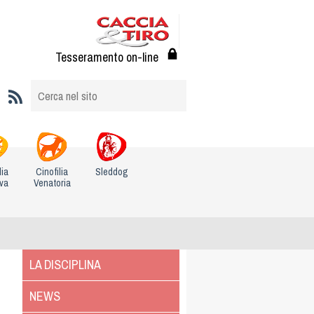
Tesseramento on-line
lia
Cinofilia
Sleddog
iva
Venatoria
LA DISCIPLINA
NEWS