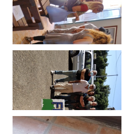
Tiro a Palla
Tiro con l'arco da caccia
Field Target
Paintball
Softair
Cinofilia Sportiva
Agility
DiscDog
Dog Balance
Dog Trail