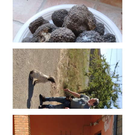
Dog Triathlon
Hoopers
Mantrailing
Nosework
Obedience
Rally Obedience
Retriever Sport
Ricerca Tartufo
Sheepdog
Sport acquatici
Treibball
Ipo Delta
Freestyle
Protezione civile Sportiva