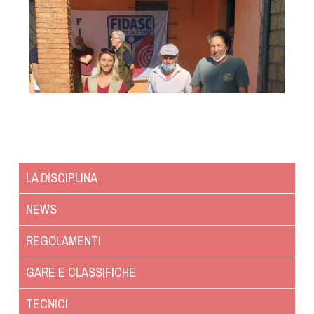
Cinofilia Venatoria
Sleddog
LA DISCIPLINA
NEWS
REGOLAMENTI
GARE E CLASSIFICHE
TECNICI