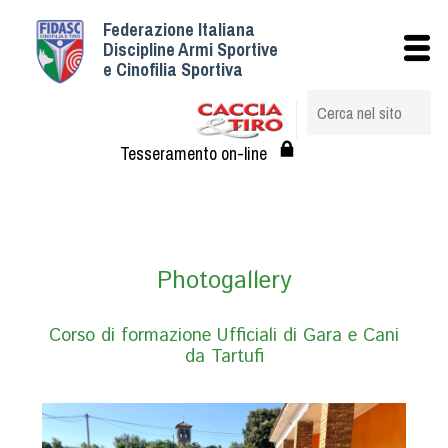
Federazione Italiana
Istituzionale
Discipline Armi Sportive
e Cinofilia Sportiva
Storia
Struttura
Albo Veterinari federali
Tesseramento on-line
Assemblee
Tesseramento e Affiliazioni
Statuto e Regolamenti
Circolari
Photogallery
Federazione Trasparente
Assicurazione
Corso di formazione Ufficiali di Gara e Cani
da Tartufi
Convenzioni
Società
Tesserati