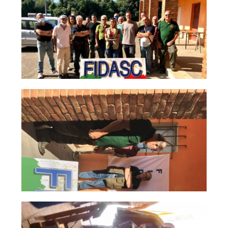
Albo Fornitori
Referenti e gruppi di lavoro regionali
Scuole Federali
Tecnici
Direttori di Gara
Formazione
Calendario Manifestazioni
Organi di Giustizia - Dispositivi
Modelli e moduli
Albo Atleti Cinofili
Guida Locandine Ufficiali
Tiro di Campagna
English e Training Sporting