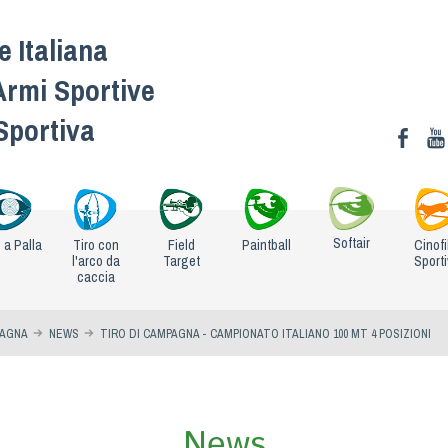
 Italiana
Armi Sportive
 Sportiva
Softair
o a Palla
Tiro con
Field
Paintball
Cinofi
l'arco da
Target
Sport
caccia
PAGNA
NEWS
TIRO DI CAMPAGNA - CAMPIONATO ITALIANO 100 MT 4 POSIZIONI
News