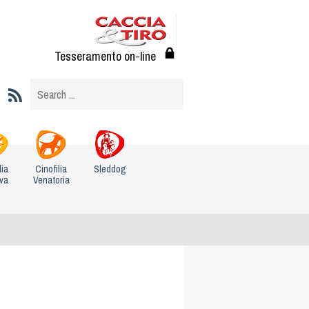
Tesseramento on-line
lia
Cinofilia
Sleddog
iva
Venatoria