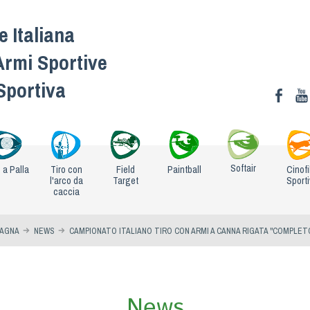
 Italiana
Armi Sportive
 Sportiva
Softair
o a Palla
Tiro con
Field
Paintball
Cinofi
l'arco da
Target
Sport
caccia
PAGNA
NEWS
CAMPIONATO ITALIANO TIRO CON ARMI A CANNA RIGATA "COMPLET
News