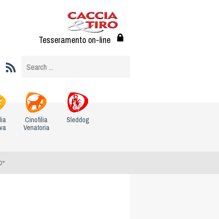
Tesseramento on-line
lia
Cinofilia
Sleddog
iva
Venatoria
O"