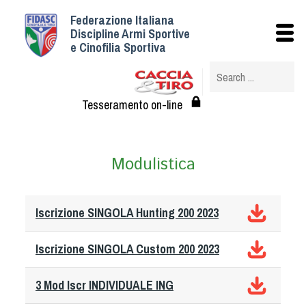
Federazione Italiana
Istituzionale
Discipline Armi Sportive
e Cinofilia Sportiva
Storia
Struttura
Albo Veterinari federali
Tesseramento on-line
Assemblee
Tesseramento e Affiliazioni
Modulistica
Statuto e Regolamenti
Circolari
Federazione Trasparente
Iscrizione SINGOLA Hunting 200 2023
Assicurazione
Convenzioni
Iscrizione SINGOLA Custom 200 2023
Società
3 Mod Iscr INDIVIDUALE ING
Tesserati