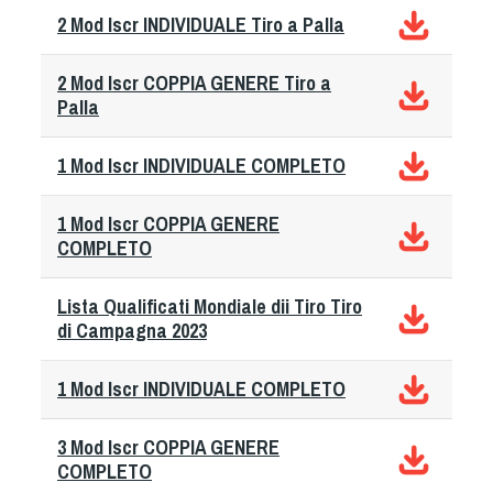
Albo Fornitori
2 Mod Iscr INDIVIDUALE Tiro a Palla
Referenti e gruppi di lavoro regionali
Scuole Federali
2 Mod Iscr COPPIA GENERE Tiro a
Tecnici
Palla
Direttori di Gara
1 Mod Iscr INDIVIDUALE COMPLETO
Formazione
Calendario Manifestazioni
1 Mod Iscr COPPIA GENERE
Organi di Giustizia - Dispositivi
COMPLETO
Modelli e moduli
Albo Atleti Cinofili
Lista Qualificati Mondiale dii Tiro Tiro
di Campagna 2023
Guida Locandine Ufficiali
1 Mod Iscr INDIVIDUALE COMPLETO
Tiro di Campagna
3 Mod Iscr COPPIA GENERE
English e Training Sporting
COMPLETO