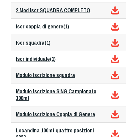
Tiro a Palla
2 Mod Iscr SQUADRA COMPLETO
Tiro con l'arco da caccia
Iscr coppia di genere(1)
Field Target
Iscr squadra(1)
Paintball
Iscr individuale(1)
Softair
Modulo iscrizione squadra
Cinofilia Sportiva
Modulo iscrizione SING Campionato
100mt
Agility
DiscDog
Modulo iscrizione Coppia di Genere
Dog Balance
Locandina 100mt quattro posizioni
Dog Trail