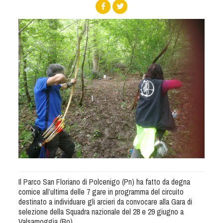
Albo Fornitori
Referenti e gruppi di lavoro regionali
Scuole Federali
Tecnici
Direttori di Gara
Formazione
Calendario Manifestazioni
Organi di Giustizia - Dispositivi
Modelli e moduli
Albo Atleti Cinofili
Guida Locandine Ufficiali
Tiro di Campagna
Il Parco San Floriano di Polcenigo (Pn) ha fatto da degna
cornice all’ultima delle 7 gare in programma del circuito
destinato a individuare gli arcieri da convocare alla Gara di
English e Training Sporting
selezione della Squadra nazionale del 28 e 29 giugno a
Valsamoggia (Bo).