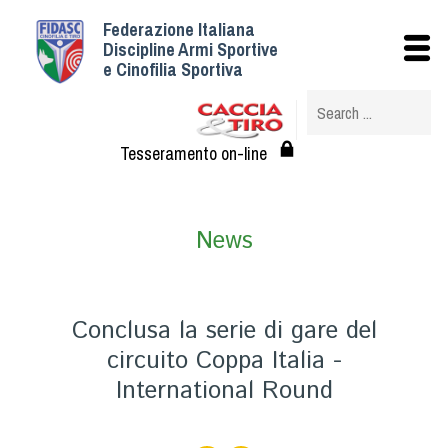
Federazione Italiana
Istituzionale
Discipline Armi Sportive
e Cinofilia Sportiva
Storia
Struttura
Albo Veterinari federali
Tesseramento on-line
Assemblee
Tesseramento e Affiliazioni
News
Statuto e Regolamenti
Circolari
Federazione Trasparente
Conclusa la serie di gare del
Assicurazione
circuito Coppa Italia -
Convenzioni
International Round
Società
Tesserati