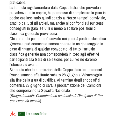
praticabile.
Dog Triathlon
La formula regolamentare della Coppa Italia, che prevede in
Hoopers
prevalenza tiri in coppia, ha permesso di completare la gara in
poche ore lasciando quindi spazio al “terzo tempo” conviviale,
Mantrailing
gradito da tutti gli arcieri, ma anche ai confronti sui punteggi
Nosework
conseguiti in gara, se utili o meno a scalare posizioni di
classifica generale provvisoria.
Obedience
Chi per pochi punti non è arrivato nei primi 4 posti in classifica
Rally Obedience
generale può comunque ancora sperare in un ripescaggio in
caso di rinuncia di qualche convocato; di fatto, l’attuale
Retriever Sport
classifica generale non corrisponderà in toto agli effettivi
Ricerca Tartufo
partecipanti alla Gara di selezione, per cui ve ne daremo
l’elenco più avanti.
Sheepdog
Si ricorda che le premiazioni della Coppa Italia-International
Sport acquatici
Round saranno effettuate sabato 28 giugno a Valsamoggia
alla fine della gara di qualifica. Al termine degli shoot off di
Treibball
domenica 29 giugno ci sarà la proclamazione dei Campioni
Ipo Delta
che comporranno la Squadra Nazionale.
(
Ringraziamenti: Commissione nazionale di Disciplina di tiro
Freestyle
con l’arco da caccia
)
Protezione civile Sportiva
Le classifiche
PDF