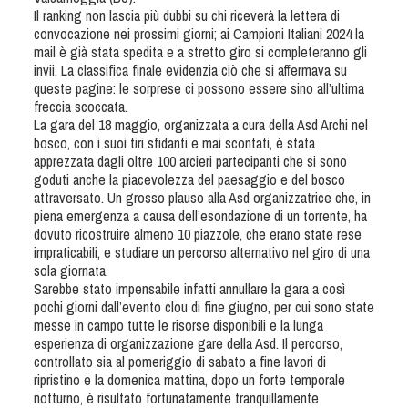
Tiro a Palla
Il ranking non lascia più dubbi su chi riceverà la lettera di
convocazione nei prossimi giorni; ai Campioni Italiani 2024 la
mail è già stata spedita e a stretto giro si completeranno gli
Tiro con l'arco da caccia
invii. La classifica finale evidenzia ciò che si affermava su
queste pagine: le sorprese ci possono essere sino all’ultima
freccia scoccata.
Field Target
La gara del 18 maggio, organizzata a cura della Asd Archi nel
bosco, con i suoi tiri sfidanti e mai scontati, è stata
apprezzata dagli oltre 100 arcieri partecipanti che si sono
Paintball
goduti anche la piacevolezza del paesaggio e del bosco
attraversato. Un grosso plauso alla Asd organizzatrice che, in
Softair
piena emergenza a causa dell’esondazione di un torrente, ha
dovuto ricostruire almeno 10 piazzole, che erano state rese
impraticabili, e studiare un percorso alternativo nel giro di una
Cinofilia Sportiva
sola giornata.
Sarebbe stato impensabile infatti annullare la gara a così
pochi giorni dall’evento clou di fine giugno, per cui sono state
Agility
messe in campo tutte le risorse disponibili e la lunga
DiscDog
esperienza di organizzazione gare della Asd. Il percorso,
controllato sia al pomeriggio di sabato a fine lavori di
Dog Balance
ripristino e la domenica mattina, dopo un forte temporale
Dog Trail
notturno, è risultato fortunatamente tranquillamente