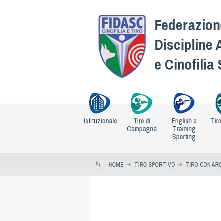
Federazione
Discipline 
e Cinofilia
Istituzionale
Tiro di
English e
Tir
Campagna
Training
Sporting
HOME
TIRO SPORTIVO
TIRO CON AR