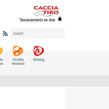
Tesseramento on-line
lia
Cinofilia
Sleddog
iva
Venatoria