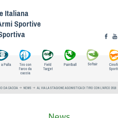
 Italiana
Armi Sportive
 Sportiva
Softair
o a Palla
Tiro con
Field
Paintball
Cinofi
l'arco da
Target
Sport
caccia
CO DA CACCIA
NEWS
AL VIA LA STAGIONE AGONISTICA DI TIRO CON L'ARCO 2016
News