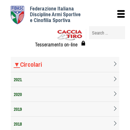
Federazione Italiana
Istituzionale
Discipline Armi Sportive
e Cinofilia Sportiva
Storia
Struttura
Albo Veterinari federali
Tesseramento on-line
Assemblee
Tesseramento e Affiliazioni
▼
Circolari
Statuto e Regolamenti
Circolari
2021
Federazione Trasparente
2020
Assicurazione
Convenzioni
2019
Società
Tesserati
2018