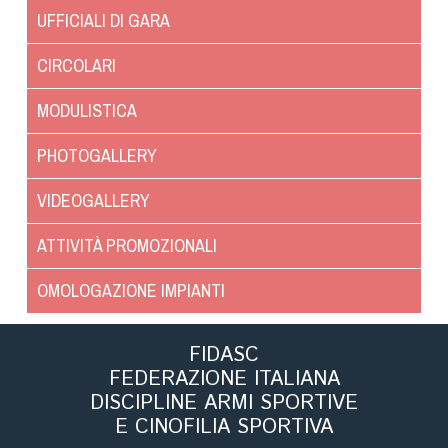
Tiro a Palla
UFFICIALI DI GARA
CIRCOLARI
Tiro con l'arco da caccia
MODULISTICA
Field Target
PHOTOGALLERY
Paintball
VIDEOGALLERY
Softair
ATTIVITÀ PROMOZIONALI
Cinofilia Sportiva
OMOLOGAZIONE IMPIANTI
Agility
FIDASC
DiscDog
FEDERAZIONE ITALIANA
Dog Balance
DISCIPLINE ARMI SPORTIVE
E CINOFILIA SPORTIVA
Dog Trail