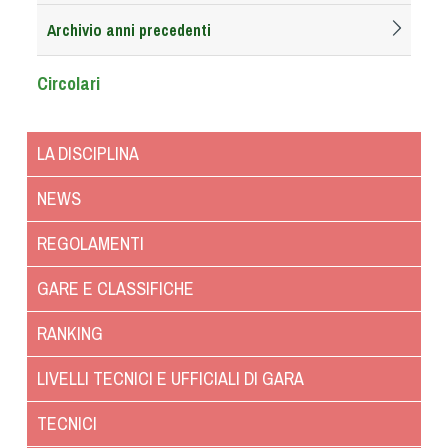
Albo Fornitori
Archivio anni precedenti
Referenti e gruppi di lavoro regionali
Scuole Federali
Circolari
Tecnici
Direttori di Gara
LA DISCIPLINA
Formazione
Calendario Manifestazioni
NEWS
Organi di Giustizia - Dispositivi
REGOLAMENTI
Modelli e moduli
Albo Atleti Cinofili
GARE E CLASSIFICHE
Guida Locandine Ufficiali
RANKING
Tiro di Campagna
LIVELLI TECNICI E UFFICIALI DI GARA
English e Training Sporting
TECNICI