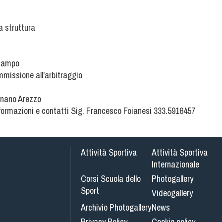
a struttura
 campo
mmissione all'arbitraggio
ignano Arezzo
nformazioni e contatti Sig. Francesco Foianesi 333.5916457
Attività Sportiva
Attività Sportiva
Internazionale
Corsi Scuola dello
Photogallery
Sport
Videogallery
Archivio Photogallery
News
Privacy Policy
Cookie policy