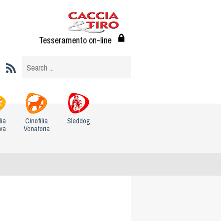
Tesseramento on-line
lia
Cinofilia
Sleddog
iva
Venatoria