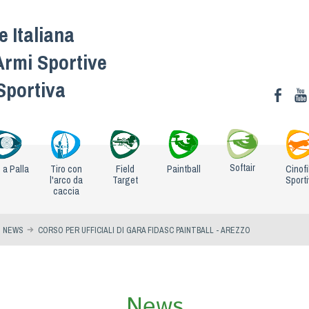
 Italiana
Armi Sportive
 Sportiva
Softair
o a Palla
Tiro con
Field
Paintball
Cinofi
l'arco da
Target
Sport
caccia
NEWS
CORSO PER UFFICIALI DI GARA FIDASC PAINTBALL - AREZZO
News