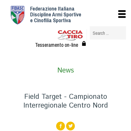
Federazione Italiana
Istituzionale
Discipline Armi Sportive
e Cinofilia Sportiva
Storia
Struttura
Albo Veterinari federali
Tesseramento on-line
Assemblee
Tesseramento e Affiliazioni
News
Statuto e Regolamenti
Circolari
Federazione Trasparente
Field Target - Campionato
Assicurazione
Interregionale Centro Nord
Convenzioni
Società
Tesserati