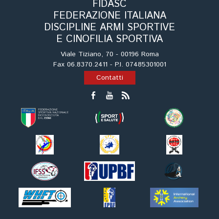
FIDASC
Tiro a Palla
FEDERAZIONE ITALIANA
DISCIPLINE ARMI SPORTIVE
Tiro con l'arco da caccia
E CINOFILIA SPORTIVA
Viale Tiziano, 70 - 00196 Roma
Field Target
Fax 06.8370.2411 - P.I. 07485301001
Contatti
Paintball
Softair
Cinofilia Sportiva
Agility
DiscDog
Dog Balance
Dog Trail