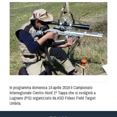
Albo Fornitori
Referenti e gruppi di lavoro regionali
Scuole Federali
Tecnici
Direttori di Gara
Formazione
Calendario Manifestazioni
Organi di Giustizia - Dispositivi
Modelli e moduli
Albo Atleti Cinofili
Guida Locandine Ufficiali
In programma domenica 14 aprile 2019 il Campionato
Tiro di Campagna
Interregionale Centro-Nord 1^ Tappa che si svolgerà a
Lugnano (PG) organizzato da ASD Fidasc Field Target
Umbria.
English e Training Sporting