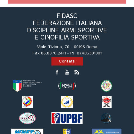
Cinofilia Venatoria
FIDASC
Sleddog
FEDERAZIONE ITALIANA
DISCIPLINE ARMI SPORTIVE
E CINOFILIA SPORTIVA
Viale Tiziano, 70 - 00196 Roma
Fax 06.8370.2411 - P.I. 07485301001
Contatti