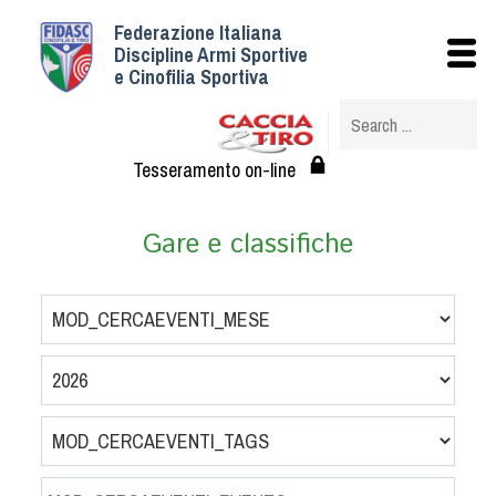
Federazione Italiana
Istituzionale
Discipline Armi Sportive
e Cinofilia Sportiva
Storia
Struttura
Albo Veterinari federali
Tesseramento on-line
Assemblee
Tesseramento e Affiliazioni
Gare e classifiche
Statuto e Regolamenti
Circolari
Federazione Trasparente
Assicurazione
Convenzioni
Società
Tesserati