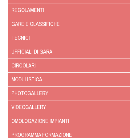
Dog Triathlon
REGOLAMENTI
Hoopers
Mantrailing
GARE E CLASSIFICHE
Nosework
TECNICI
Obedience
Rally Obedience
UFFICIALI DI GARA
Retriever Sport
CIRCOLARI
Ricerca Tartufo
Sheepdog
MODULISTICA
Sport acquatici
PHOTOGALLERY
Treibball
Ipo Delta
VIDEOGALLERY
Freestyle
OMOLOGAZIONE IMPIANTI
Protezione civile Sportiva
PROGRAMMA FORMAZIONE