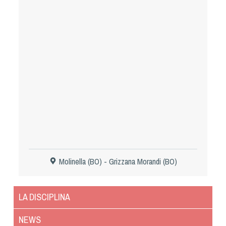
Tiro a Palla
Tiro con l'arco da caccia
Field Target
Paintball
Softair
Cinofilia Sportiva
Molinella (BO) - Grizzana Morandi (BO)
Agility
DiscDog
LA DISCIPLINA
Dog Balance
Dog Trail
NEWS