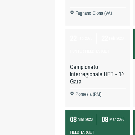
Fagnano Olona (VA)
22
22
Feb
2026
Feb
2026
HUNTER FIELD TARGET
Campionato
Interregionale HFT - 1^
Gara
Pomezia (RM)
08
08
Mar
2026
Mar
2026
FIELD TARGET