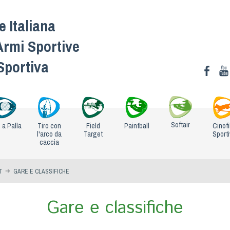
 Italiana
Armi Sportive
 Sportiva
Softair
o a Palla
Tiro con
Field
Paintball
Cinofi
l'arco da
Target
Sport
caccia
T
GARE E CLASSIFICHE
Gare e classifiche