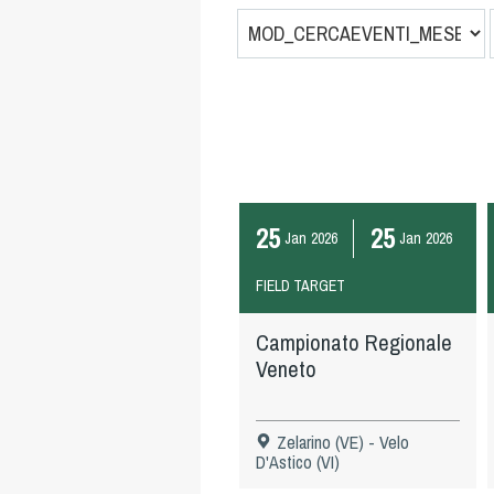
25
25
Jan
2026
Jan
2026
FIELD TARGET
Campionato Regionale
Veneto
Zelarino (VE) - Velo
D'Astico (VI)