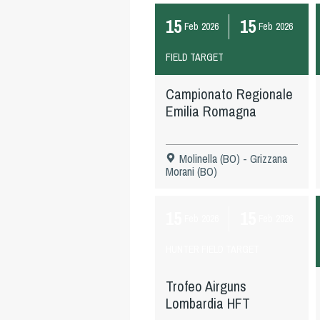
15
15
Feb
2026
Feb
2026
FIELD TARGET
Campionato Regionale
Emilia Romagna
Molinella (BO) - Grizzana
Morani (BO)
15
15
Feb
2026
Feb
2026
HUNTER FIELD TARGET
Trofeo Airguns
Lombardia HFT