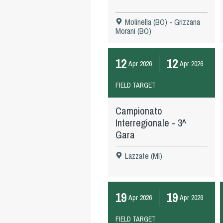
Molinella (BO) - Grizzana
Morani (BO)
12
12
Apr
2026
Apr
2026
FIELD TARGET
Campionato
Interregionale - 3^
Gara
Lazzate (MI)
19
19
Apr
2026
Apr
2026
FIELD TARGET