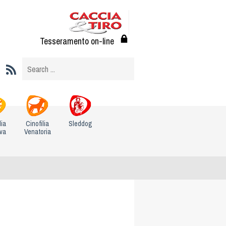
Tesseramento on-line
lia
Cinofilia
Sleddog
iva
Venatoria