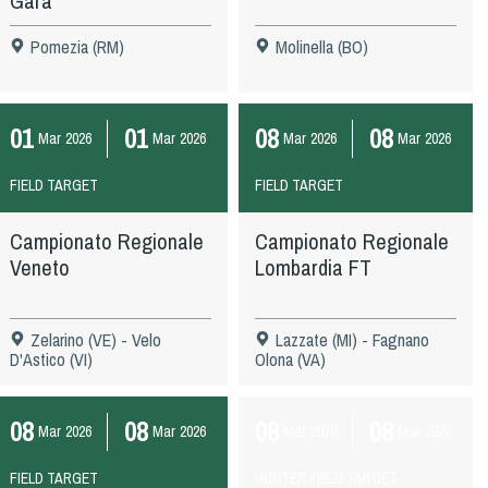
Gara
Pomezia (RM)
Molinella (BO)
01
01
08
08
Mar
2026
Mar
2026
Mar
2026
Mar
2026
FIELD TARGET
FIELD TARGET
Campionato Regionale
Campionato Regionale
Veneto
Lombardia FT
Zelarino (VE) - Velo
Lazzate (MI) - Fagnano
D'Astico (VI)
Olona (VA)
08
08
08
08
Mar
2026
Mar
2026
Mar
2026
Mar
2026
FIELD TARGET
HUNTER FIELD TARGET