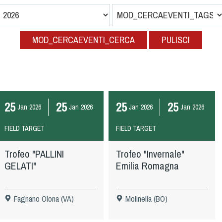
MOD_CERCAEVENTI_CERCA
PULISCI
25
25
25
25
Jan
2026
Jan
2026
Jan
2026
Jan
2026
FIELD TARGET
FIELD TARGET
Trofeo "PALLINI
Trofeo "Invernale"
GELATI"
Emilia Romagna
Fagnano Olona (VA)
Molinella (BO)