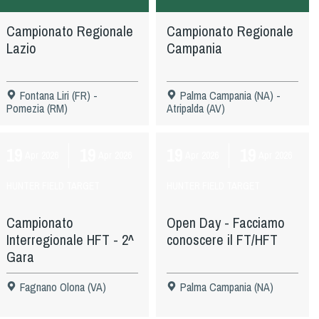
Campionato Regionale
Campionato Regionale
Lazio
Campania
Fontana Liri (FR) -
Palma Campania (NA) -
Pomezia (RM)
Atripalda (AV)
19
19
19
19
Apr
2026
Apr
2026
Apr
2026
Apr
2026
HUNTER FIELD TARGET
HUNTER FIELD TARGET
Campionato
Open Day - Facciamo
Interregionale HFT - 2^
conoscere il FT/HFT
Gara
Fagnano Olona (VA)
Palma Campania (NA)