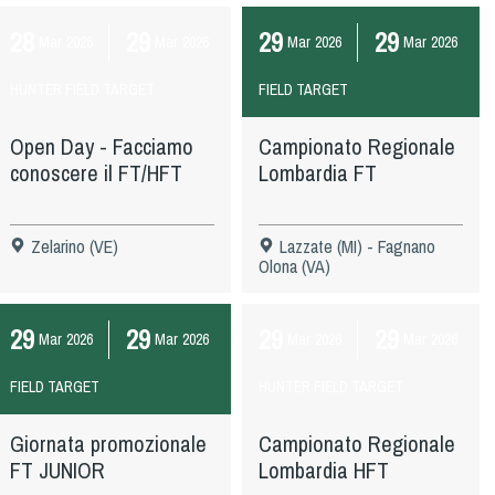
28
29
29
29
Mar
2026
Mar
2026
Mar
2026
Mar
2026
HUNTER FIELD TARGET
FIELD TARGET
Open Day - Facciamo
Campionato Regionale
conoscere il FT/HFT
Lombardia FT
Zelarino (VE)
Lazzate (MI) - Fagnano
Olona (VA)
29
29
29
29
Mar
2026
Mar
2026
Mar
2026
Mar
2026
FIELD TARGET
HUNTER FIELD TARGET
Giornata promozionale
Campionato Regionale
FT JUNIOR
Lombardia HFT