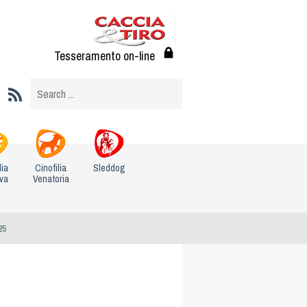
Tesseramento on-line
lia
Cinofilia
Sleddog
iva
Venatoria
25