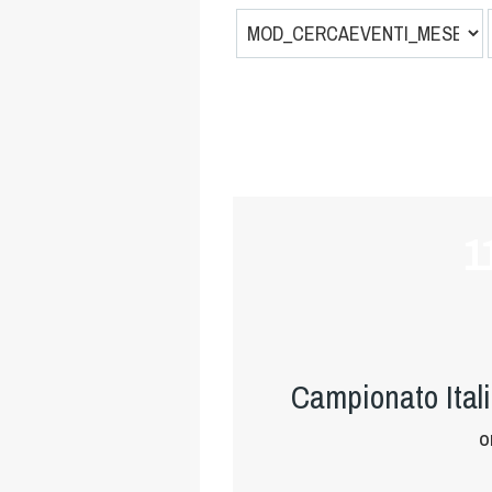
1
Campionato Ital
O