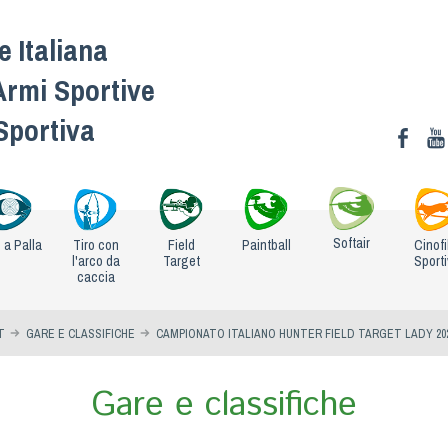
 Italiana
Armi Sportive
 Sportiva
Softair
o a Palla
Tiro con
Field
Paintball
Cinofi
l'arco da
Target
Sport
caccia
T
GARE E CLASSIFICHE
CAMPIONATO ITALIANO HUNTER FIELD TARGET LADY 20
Gare e classifiche