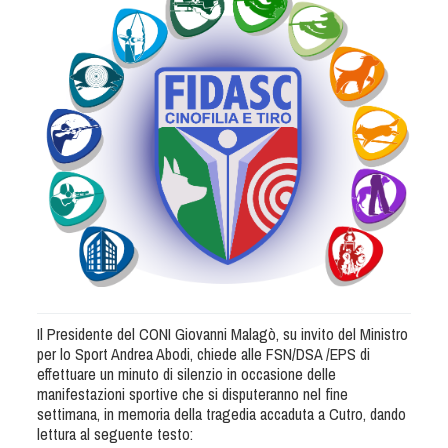
Albo Fornitori
Referenti e gruppi di lavoro regionali
Scuole Federali
Tecnici
Direttori di Gara
Formazione
Calendario Manifestazioni
Organi di Giustizia - Dispositivi
Modelli e moduli
Albo Atleti Cinofili
Guida Locandine Ufficiali
Il Presidente del CONI Giovanni Malagò, su invito del Ministro
Tiro di Campagna
per lo Sport Andrea Abodi, chiede alle FSN/DSA /EPS di
effettuare un minuto di silenzio in occasione delle
manifestazioni sportive che si disputeranno nel fine
English e Training Sporting
settimana, in memoria della tragedia accaduta a Cutro, dando
lettura al seguente testo: