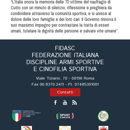
“L’Italia onora la memoria delle 72 vittime del naufragio di
Tiro a Palla
Cutro con un minuto di silenzio, riflessione e preghiera da
condividere attraverso la comunità sportiva, e si unisce al
dolore delle loro famiglie e dei loro cari. Il Governo rinnova il
Tiro con l'arco da caccia
suo massimo impegno per contrastare la tratta di esseri
umani, tutelare la dignità delle persone e salvare vite umane”.
Field Target
FIDASC
Paintball
FEDERAZIONE ITALIANA
DISCIPLINE ARMI SPORTIVE
Softair
E CINOFILIA SPORTIVA
Viale Tiziano, 70 - 00196 Roma
Cinofilia Sportiva
Fax 06.8370.2411 - P.I. 07485301001
Contatti
Agility
DiscDog
Dog Balance
Dog Trail