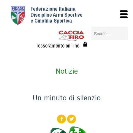
Federazione Italiana
Istituzionale
Discipline Armi Sportive
e Cinofilia Sportiva
Storia
Struttura
Albo Veterinari federali
Tesseramento on-line
Assemblee
Tesseramento e Affiliazioni
Notizie
Statuto e Regolamenti
Circolari
Federazione Trasparente
Un minuto di silenzio
Assicurazione
Convenzioni
Società
Tesserati