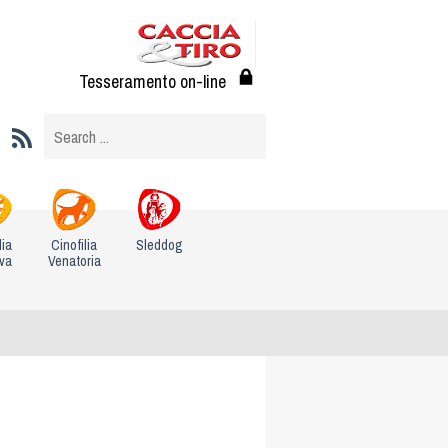
Tesseramento on-line
lia
Cinofilia
Sleddog
iva
Venatoria