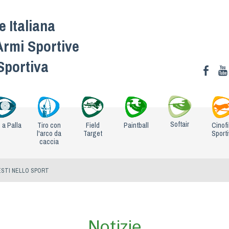
 Italiana
Armi Sportive
 Sportiva
Softair
o a Palla
Tiro con
Field
Paintball
Cinofi
l'arco da
Target
Sport
caccia
STI NELLO SPORT
Notizie