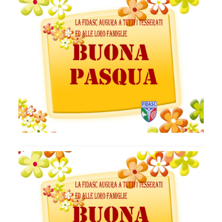
Albo Fornitori
Referenti e gruppi di lavoro regionali
Scuole Federali
Tecnici
Direttori di Gara
Formazione
Calendario Manifestazioni
Organi di Giustizia - Dispositivi
Modelli e moduli
Albo Atleti Cinofili
Guida Locandine Ufficiali
Tiro di Campagna
English e Training Sporting