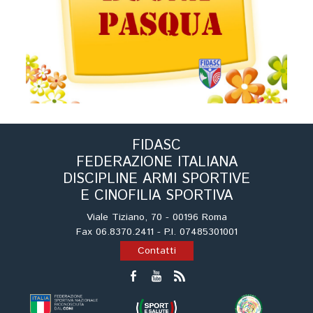
Tiro a Palla
Tiro con l'arco da caccia
Field Target
Paintball
FIDASC
FEDERAZIONE ITALIANA
Softair
DISCIPLINE ARMI SPORTIVE
E CINOFILIA SPORTIVA
Cinofilia Sportiva
Viale Tiziano, 70 - 00196 Roma
Fax 06.8370.2411 - P.I. 07485301001
Agility
Contatti
DiscDog
Dog Balance
Dog Trail