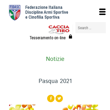
Federazione Italiana
Istituzionale
Discipline Armi Sportive
e Cinofilia Sportiva
Storia
Struttura
Albo Veterinari federali
Tesseramento on-line
Assemblee
Tesseramento e Affiliazioni
Notizie
Statuto e Regolamenti
Circolari
Federazione Trasparente
Pasqua 2021
Assicurazione
Convenzioni
Società
Tesserati