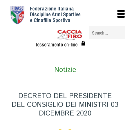
Federazione Italiana
Istituzionale
Discipline Armi Sportive
e Cinofilia Sportiva
Storia
Struttura
Albo Veterinari federali
Tesseramento on-line
Assemblee
Tesseramento e Affiliazioni
Notizie
Statuto e Regolamenti
Circolari
Federazione Trasparente
DECRETO DEL PRESIDENTE
Assicurazione
DEL CONSIGLIO DEI MINISTRI 03
Convenzioni
DICEMBRE 2020
Società
Tesserati