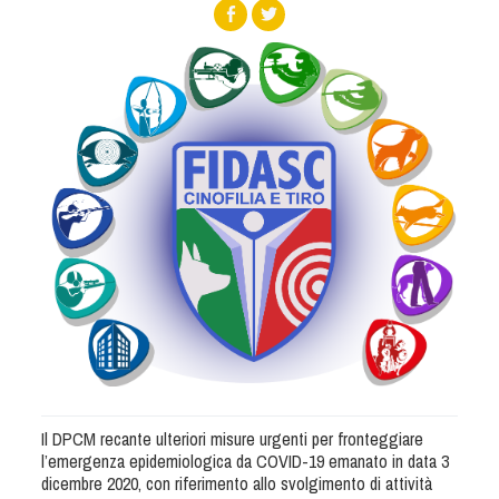
Albo Fornitori
Referenti e gruppi di lavoro regionali
Scuole Federali
Tecnici
Direttori di Gara
Formazione
Calendario Manifestazioni
Organi di Giustizia - Dispositivi
Modelli e moduli
Albo Atleti Cinofili
Guida Locandine Ufficiali
Tiro di Campagna
Il DPCM recante ulteriori misure urgenti per fronteggiare
English e Training Sporting
l’emergenza epidemiologica da COVID-19 emanato in data 3
dicembre 2020, con riferimento allo svolgimento di attività