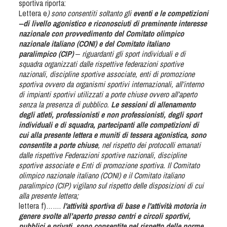
sportiva riporta:
Tiro a Palla
Lettera e
) sono consentiti soltanto gli
eventi e le competizioni
‒di livello agonistico e riconosciuti di preminente interesse
nazionale con provvedimento del Comitato olimpico
Tiro con l'arco da caccia
nazionale italiano (CONI) e del Comitato italiano
paralimpico (CIP)
‒ riguardanti gli sport individuali e di
Field Target
squadra organizzati dalle rispettive federazioni sportive
nazionali, discipline sportive associate, enti di promozione
sportiva ovvero da organismi sportivi internazionali, all’interno
Paintball
di impianti sportivi utilizzati a porte chiuse ovvero all’aperto
senza la presenza di pubblico.
Le sessioni di allenamento
degli atleti, professionisti e non professionisti, degli sport
Softair
individuali e di squadra, partecipanti alle competizioni di
cui alla presente lettera e muniti di tessera agonistica, sono
consentite a porte chiuse
, nel rispetto dei protocolli emanati
Cinofilia Sportiva
dalle rispettive Federazioni sportive nazionali, discipline
sportive associate e Enti di promozione sportiva. Il Comitato
Agility
olimpico nazionale italiano (CONI) e il Comitato italiano
paralimpico (CIP) vigilano sul rispetto delle disposizioni di cui
DiscDog
alla presente lettera;
Dog Balance
lettera f)…….
l'attività sportiva di base e l'attività motoria in
genere svolte all’aperto presso centri e circoli sportivi,
Dog Trail
pubblici e privati, sono consentite nel rispetto delle norme