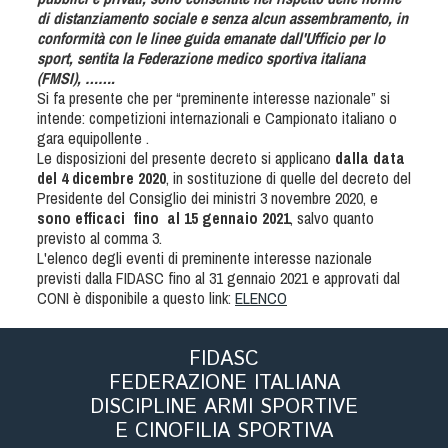
Dog Triathlon
di distanziamento sociale e senza alcun assembramento, in
conformità con le linee guida emanate dall'Ufficio per lo
Hoopers
sport, sentita la Federazione medico sportiva italiana
Mantrailing
(FMSI), …….
Si fa presente che per “preminente interesse nazionale” si
Nosework
intende: competizioni internazionali e Campionato italiano o
Obedience
gara equipollente .
Le disposizioni del presente decreto si applicano
dalla data
Rally Obedience
del 4 dicembre 2020
, in sostituzione di quelle del decreto del
Retriever Sport
Presidente del Consiglio dei ministri 3 novembre 2020, e
sono efficaci
fino
al 15 gennaio 2021
, salvo quanto
Ricerca Tartufo
previsto al comma 3.
Sheepdog
L'elenco degli eventi di preminente interesse nazionale
previsti dalla FIDASC fino al 31 gennaio 2021 e approvati dal
Sport acquatici
CONI è disponibile a questo link:
ELENCO
Treibball
Ipo Delta
FIDASC
Freestyle
FEDERAZIONE ITALIANA
Protezione civile Sportiva
DISCIPLINE ARMI SPORTIVE
E CINOFILIA SPORTIVA