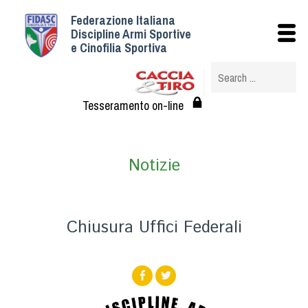
Federazione Italiana
Istituzionale
Discipline Armi Sportive
e Cinofilia Sportiva
Storia
Struttura
Albo Veterinari federali
Tesseramento on-line
Assemblee
Tesseramento e Affiliazioni
Notizie
Statuto e Regolamenti
Circolari
Federazione Trasparente
Chiusura Uffici Federali
Assicurazione
Convenzioni
Società
Tesserati