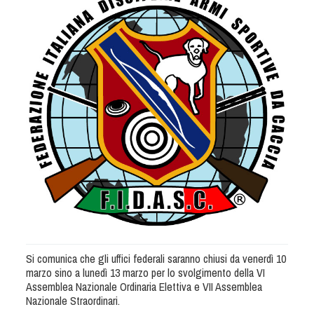
Albo Fornitori
Referenti e gruppi di lavoro regionali
Scuole Federali
Tecnici
Direttori di Gara
Formazione
Calendario Manifestazioni
Organi di Giustizia - Dispositivi
Modelli e moduli
Albo Atleti Cinofili
Guida Locandine Ufficiali
Tiro di Campagna
Si comunica che gli uffici federali saranno chiusi da venerdì 10
marzo sino a lunedì 13 marzo per lo svolgimento della VI
English e Training Sporting
Assemblea Nazionale Ordinaria Elettiva e VII Assemblea
Nazionale Straordinari.