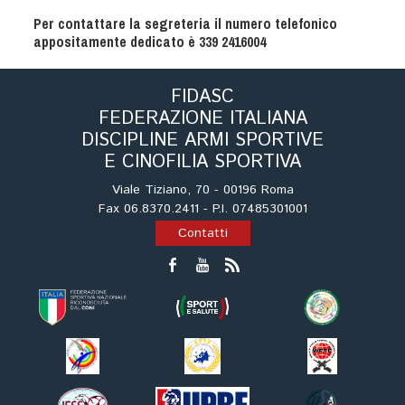
Tiro a Palla
Per contattare la segreteria il numero telefonico
appositamente dedicato è 339 2416004
Tiro con l'arco da caccia
FIDASC
Field Target
FEDERAZIONE ITALIANA
DISCIPLINE ARMI SPORTIVE
E CINOFILIA SPORTIVA
Paintball
Viale Tiziano, 70 - 00196 Roma
Fax 06.8370.2411 - P.I. 07485301001
Softair
Contatti
Cinofilia Sportiva
Agility
DiscDog
Dog Balance
Dog Trail