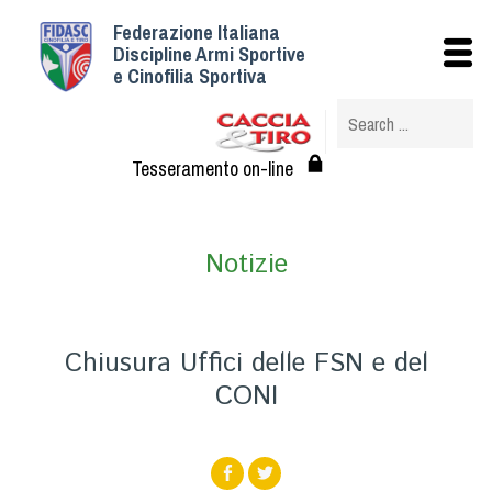
Federazione Italiana
Istituzionale
Discipline Armi Sportive
e Cinofilia Sportiva
Storia
Struttura
Albo Veterinari federali
Tesseramento on-line
Assemblee
Tesseramento e Affiliazioni
Notizie
Statuto e Regolamenti
Circolari
Federazione Trasparente
Chiusura Uffici delle FSN e del
Assicurazione
CONI
Convenzioni
Società
Tesserati