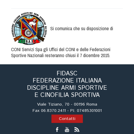
Albo Fornitori
Referenti e gruppi di lavoro regionali
Scuole Federali
Tecnici
Si comunica che su disposizione di
Direttori di Gara
Formazione
CONI Servizi Spa gli Uffici del CONI e delle Federazioni
Calendario Manifestazioni
Sportive Nazionali resteranno chiusi il 7 dicembre 2015.
Organi di Giustizia - Dispositivi
Modelli e moduli
FIDASC
FEDERAZIONE ITALIANA
Albo Atleti Cinofili
DISCIPLINE ARMI SPORTIVE
Guida Locandine Ufficiali
E CINOFILIA SPORTIVA
Viale Tiziano, 70 - 00196 Roma
Tiro di Campagna
Fax 06.8370.2411 - P.I. 07485301001
Contatti
English e Training Sporting