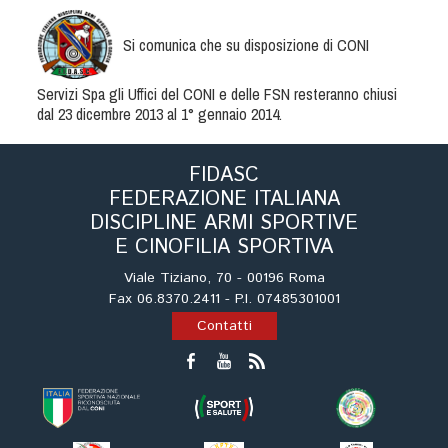
Albo Fornitori
Referenti e gruppi di lavoro regionali
Si comunica che su disposizione di CONI
Scuole Federali
Tecnici
Servizi Spa gli Uffici del CONI e delle FSN resteranno chiusi
dal 23 dicembre 2013 al 1° gennaio 2014.
Direttori di Gara
Formazione
FIDASC
Calendario Manifestazioni
FEDERAZIONE ITALIANA
Organi di Giustizia - Dispositivi
DISCIPLINE ARMI SPORTIVE
Modelli e moduli
E CINOFILIA SPORTIVA
Albo Atleti Cinofili
Viale Tiziano, 70 - 00196 Roma
Fax 06.8370.2411 - P.I. 07485301001
Guida Locandine Ufficiali
Contatti
Tiro di Campagna
English e Training Sporting