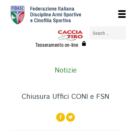
Federazione Italiana
Istituzionale
Discipline Armi Sportive
e Cinofilia Sportiva
Storia
Struttura
Albo Veterinari federali
Tesseramento on-line
Assemblee
Tesseramento e Affiliazioni
Notizie
Statuto e Regolamenti
Circolari
Federazione Trasparente
Chiusura Uffici CONI e FSN
Assicurazione
Convenzioni
Società
Tesserati