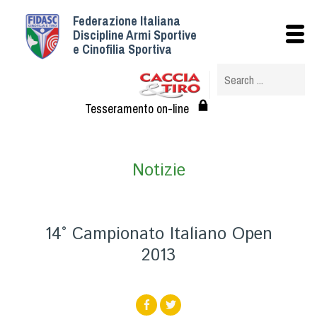
Federazione Italiana
Istituzionale
Discipline Armi Sportive
e Cinofilia Sportiva
Storia
Struttura
Albo Veterinari federali
Tesseramento on-line
Assemblee
Tesseramento e Affiliazioni
Notizie
Statuto e Regolamenti
Circolari
Federazione Trasparente
14° Campionato Italiano Open
Assicurazione
2013
Convenzioni
Società
Tesserati