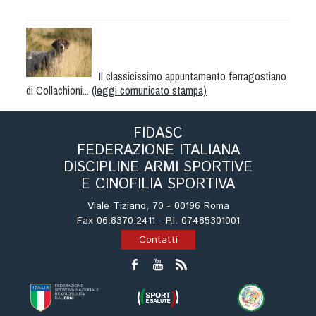
Albo Fornitori
Referenti e gruppi di lavoro regionali
Scuole Federali
Tecnici
Il classicissimo appuntamento ferragostiano
Direttori di Gara
di Collachioni...
(leggi comunicato stampa)
Formazione
Calendario Manifestazioni
FIDASC
FEDERAZIONE ITALIANA
Organi di Giustizia - Dispositivi
DISCIPLINE ARMI SPORTIVE
Modelli e moduli
E CINOFILIA SPORTIVA
Albo Atleti Cinofili
Viale Tiziano, 70 - 00196 Roma
Guida Locandine Ufficiali
Fax 06.8370.2411 - P.I. 07485301001
Contatti
Tiro di Campagna
English e Training Sporting