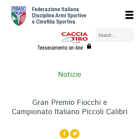
Federazione Italiana
Istituzionale
Discipline Armi Sportive
e Cinofilia Sportiva
Storia
Struttura
Albo Veterinari federali
Tesseramento on-line
Assemblee
Tesseramento e Affiliazioni
Notizie
Statuto e Regolamenti
Circolari
Federazione Trasparente
Gran Premio Fiocchi e
Assicurazione
Campionato Italiano Piccoli Calibri
Convenzioni
Società
Tesserati