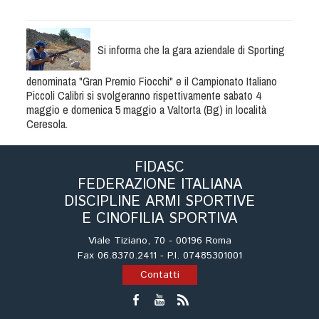
Albo Fornitori
Referenti e gruppi di lavoro regionali
Scuole Federali
Si informa che la gara aziendale di Sporting
Tecnici
denominata "Gran Premio Fiocchi" e il Campionato Italiano
Direttori di Gara
Piccoli Calibri si svolgeranno rispettivamente sabato 4
Formazione
maggio e domenica 5 maggio a Valtorta (Bg) in località
Ceresola.
Calendario Manifestazioni
Organi di Giustizia - Dispositivi
FIDASC
Modelli e moduli
FEDERAZIONE ITALIANA
Albo Atleti Cinofili
DISCIPLINE ARMI SPORTIVE
Guida Locandine Ufficiali
E CINOFILIA SPORTIVA
Viale Tiziano, 70 - 00196 Roma
Tiro di Campagna
Fax 06.8370.2411 - P.I. 07485301001
Contatti
English e Training Sporting