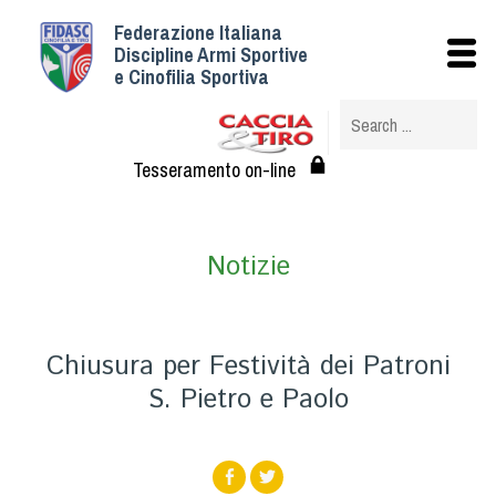
Federazione Italiana
Istituzionale
Discipline Armi Sportive
e Cinofilia Sportiva
Storia
Struttura
Albo Veterinari federali
Tesseramento on-line
Assemblee
Tesseramento e Affiliazioni
Notizie
Statuto e Regolamenti
Circolari
Federazione Trasparente
Chiusura per Festività dei Patroni
Assicurazione
S. Pietro e Paolo
Convenzioni
Società
Tesserati