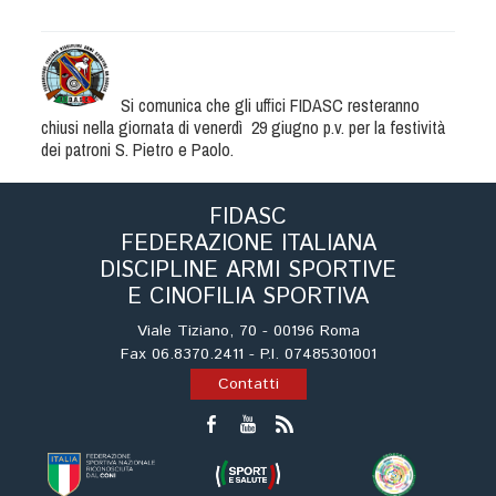
Albo Fornitori
Referenti e gruppi di lavoro regionali
Scuole Federali
Tecnici
Si comunica che gli uffici FIDASC resteranno
chiusi nella giornata di venerdì 29 giugno p.v. per la festività
Direttori di Gara
dei patroni S. Pietro e Paolo.
Formazione
Calendario Manifestazioni
FIDASC
Organi di Giustizia - Dispositivi
FEDERAZIONE ITALIANA
DISCIPLINE ARMI SPORTIVE
Modelli e moduli
E CINOFILIA SPORTIVA
Albo Atleti Cinofili
Viale Tiziano, 70 - 00196 Roma
Guida Locandine Ufficiali
Fax 06.8370.2411 - P.I. 07485301001
Contatti
Tiro di Campagna
English e Training Sporting