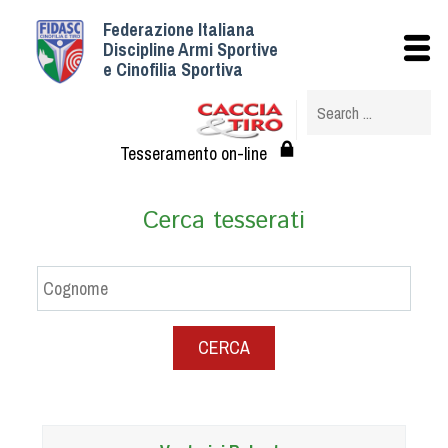
Federazione Italiana
Istituzionale
Discipline Armi Sportive
e Cinofilia Sportiva
Storia
Struttura
Albo Veterinari federali
Tesseramento on-line
Assemblee
Tesseramento e Affiliazioni
Cerca tesserati
Statuto e Regolamenti
Circolari
Federazione Trasparente
Assicurazione
CERCA
Convenzioni
Società
Tesserati