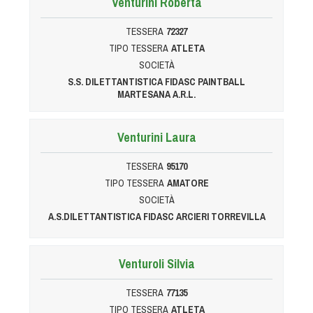
Venturini Roberta
Albo Fornitori
Referenti e gruppi di lavoro regionali
TESSERA
72327
Scuole Federali
TIPO TESSERA
ATLETA
Tecnici
SOCIETÀ
S.S. DILETTANTISTICA FIDASC PAINTBALL
Direttori di Gara
MARTESANA A.R.L.
Formazione
Calendario Manifestazioni
Venturini Laura
Organi di Giustizia - Dispositivi
TESSERA
95170
Modelli e moduli
TIPO TESSERA
AMATORE
Albo Atleti Cinofili
SOCIETÀ
Guida Locandine Ufficiali
A.S.DILETTANTISTICA FIDASC ARCIERI TORREVILLA
Tiro di Campagna
Venturoli Silvia
English e Training Sporting
TESSERA
77135
TIPO TESSERA
ATLETA