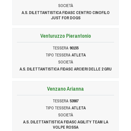
Tiro a Palla
SOCIETÀ
A.S. DILETTANTISTICA FIDASC CENTRO CINOFILO
JUST FOR DOGS
Tiro con l'arco da caccia
Venturuzzo Pierantonio
Field Target
TESSERA
90155
Paintball
TIPO TESSERA
ATLETA
SOCIETÀ
Softair
A.S. DILETTANTISTICA FIDASC ARCIERI DELLE 2 GRU
Cinofilia Sportiva
Venzano Arianna
Agility
TESSERA
53987
DiscDog
TIPO TESSERA
ATLETA
SOCIETÀ
Dog Balance
A.S. DILETTANTISTICA FIDASC AGILITY TEAM LA
Dog Trail
VOLPE ROSSA