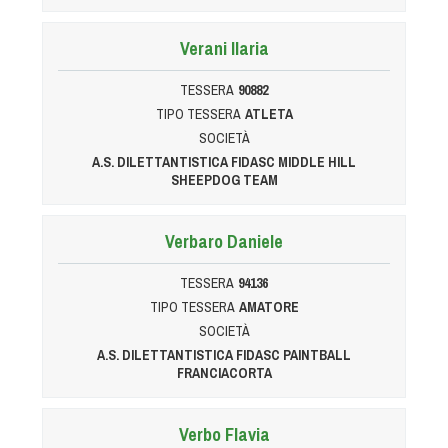
Dog Triathlon
Hoopers
Verani Ilaria
Mantrailing
TESSERA
90882
Nosework
TIPO TESSERA
ATLETA
Obedience
SOCIETÀ
Rally Obedience
A.S. DILETTANTISTICA FIDASC MIDDLE HILL
SHEEPDOG TEAM
Retriever Sport
Ricerca Tartufo
Verbaro Daniele
Sheepdog
Sport acquatici
TESSERA
94136
TIPO TESSERA
AMATORE
Treibball
SOCIETÀ
Ipo Delta
A.S. DILETTANTISTICA FIDASC PAINTBALL
Freestyle
FRANCIACORTA
Protezione civile Sportiva
Verbo Flavia