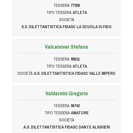
Dog Triathlon
TESSERA
77358
Hoopers
TIPO TESSERA
ATLETA
SOCIETÀ
Mantrailing
S.S. DILETTANTISTICA FIDASC LA SCUOLA DI FIDO
Nosework
Obedience
Valcanover Stefano
Rally Obedience
Retriever Sport
TESSERA
95631
Ricerca Tartufo
TIPO TESSERA
ATLETA
SOCIETÀ
A.S. DILETTANTISTICA FIDASC VALLE IMPERO
Sheepdog
Sport acquatici
Treibball
Valdarnini Gregorio
Ipo Delta
TESSERA
96742
Freestyle
TIPO TESSERA
AMATORE
Protezione civile Sportiva
SOCIETÀ
A.S. DILETTANTISTICA FIDASC DANTE ALIGHIERI