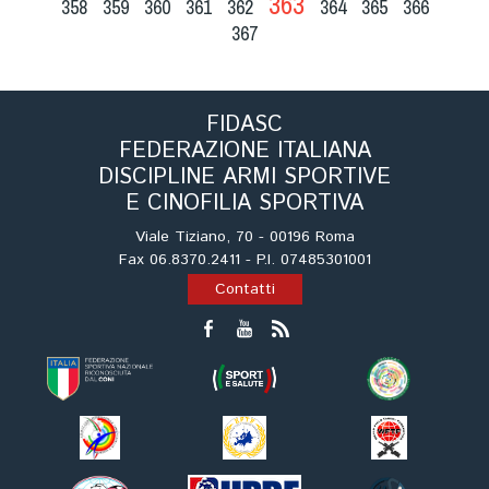
363
358
359
360
361
362
364
365
366
367
FIDASC
FEDERAZIONE ITALIANA
DISCIPLINE ARMI SPORTIVE
E CINOFILIA SPORTIVA
Viale Tiziano, 70 - 00196 Roma
Fax 06.8370.2411 - P.I. 07485301001
Contatti