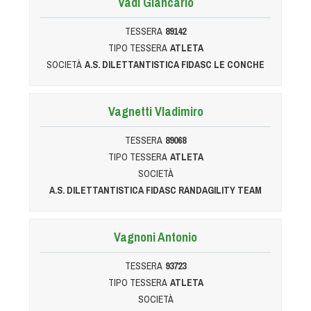
Vadi Giancarlo
Albo Fornitori
Referenti e gruppi di lavoro regionali
TESSERA
89142
Scuole Federali
TIPO TESSERA
ATLETA
Tecnici
SOCIETÀ
A.S. DILETTANTISTICA FIDASC LE CONCHE
Direttori di Gara
Formazione
Vagnetti Vladimiro
Calendario Manifestazioni
TESSERA
89068
Organi di Giustizia - Dispositivi
TIPO TESSERA
ATLETA
Modelli e moduli
SOCIETÀ
Albo Atleti Cinofili
A.S. DILETTANTISTICA FIDASC RANDAGILITY TEAM
Guida Locandine Ufficiali
Vagnoni Antonio
Tiro di Campagna
TESSERA
93723
English e Training Sporting
TIPO TESSERA
ATLETA
SOCIETÀ