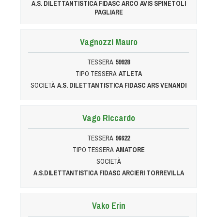
A.S. DILETTANTISTICA FIDASC ARCO AVIS SPINETOLI
Tiro a Palla
PAGLIARE
Tiro con l'arco da caccia
Vagnozzi Mauro
Field Target
TESSERA
59928
TIPO TESSERA
ATLETA
SOCIETÀ
A.S. DILETTANTISTICA FIDASC ARS VENANDI
Paintball
Softair
Vago Riccardo
TESSERA
96622
Cinofilia Sportiva
TIPO TESSERA
AMATORE
SOCIETÀ
Agility
A.S.DILETTANTISTICA FIDASC ARCIERI TORREVILLA
DiscDog
Dog Balance
Vako Erin
Dog Trail