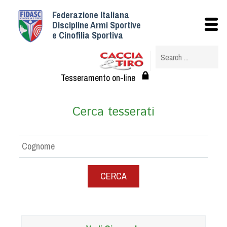
Federazione Italiana
Istituzionale
Discipline Armi Sportive
e Cinofilia Sportiva
Storia
Struttura
Albo Veterinari federali
Tesseramento on-line
Assemblee
Tesseramento e Affiliazioni
Cerca tesserati
Statuto e Regolamenti
Circolari
Federazione Trasparente
Assicurazione
CERCA
Convenzioni
Società
Tesserati