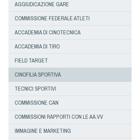
Dog Triathlon
AGGIUDICAZIONE GARE
Hoopers
COMMISSIONE FEDERALE ATLETI
Mantrailing
Nosework
ACCADEMIA DI CINOTECNICA
Obedience
ACCADEMIA DI TIRO
Rally Obedience
Retriever Sport
FIELD TARGET
Ricerca Tartufo
CINOFILIA SPORTIVA
Sheepdog
Sport acquatici
TECNICI SPORTIVI
Treibball
COMMISSIONE CAN
Ipo Delta
Freestyle
COMMISSIONI RAPPORTI CON LE AA.VV
Protezione civile Sportiva
IMMAGINE E MARKETING