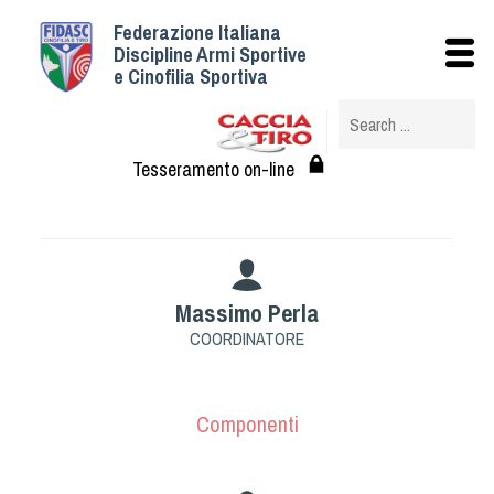
Federazione Italiana
Istituzionale
Discipline Armi Sportive
e Cinofilia Sportiva
Storia
Struttura
Albo Veterinari federali
Tesseramento on-line
Assemblee
Tesseramento e Affiliazioni
Statuto e Regolamenti
Circolari
Massimo Perla
Federazione Trasparente
COORDINATORE
Assicurazione
Convenzioni
Componenti
Società
Tesserati