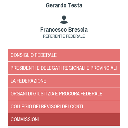
Gerardo Testa
Tiro a Palla
Tiro con l'arco da caccia
Francesco Brescia
Field Target
REFERENTE FEDERALE
Paintball
CONSIGLIO FEDERALE
Softair
PRESIDENTI E DELEGATI REGIONALI E PROVINCIALI
LA FEDERAZIONE
Cinofilia Sportiva
ORGANI DI GIUSTIZIA E PROCURA FEDERALE
Agility
DiscDog
COLLEGIO DEI REVISORI DEI CONTI
Dog Balance
COMMISSIONI
Dog Trail