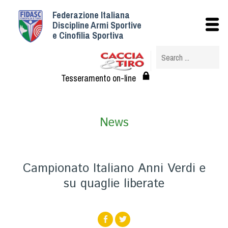
Federazione Italiana
Istituzionale
Discipline Armi Sportive
e Cinofilia Sportiva
Storia
Struttura
Albo Veterinari federali
Tesseramento on-line
Assemblee
Tesseramento e Affiliazioni
News
Statuto e Regolamenti
Circolari
Federazione Trasparente
Campionato Italiano Anni Verdi e
Assicurazione
su quaglie liberate
Convenzioni
Società
Tesserati