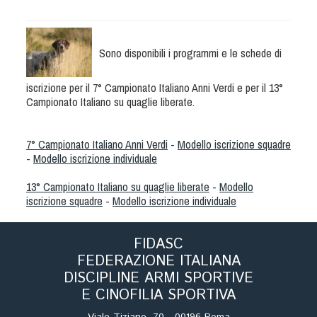
Albo Fornitori
Referenti e gruppi di lavoro regionali
Scuole Federali
Sono disponibili i programmi e le schede di
Tecnici
Direttori di Gara
iscrizione per il 7° Campionato Italiano Anni Verdi e per il 13°
Campionato Italiano su quaglie liberate.
Formazione
Calendario Manifestazioni
7° Campionato Italiano Anni Verdi
-
Modello iscrizione squadre
Organi di Giustizia - Dispositivi
-
Modello iscrizione individuale
Modelli e moduli
13° Campionato Italiano su quaglie liberate
-
Modello
Albo Atleti Cinofili
iscrizione squadre
-
Modello iscrizione individuale
Guida Locandine Ufficiali
FIDASC
Tiro di Campagna
FEDERAZIONE ITALIANA
DISCIPLINE ARMI SPORTIVE
English e Training Sporting
E CINOFILIA SPORTIVA
Viale Tiziano, 70 - 00196 Roma