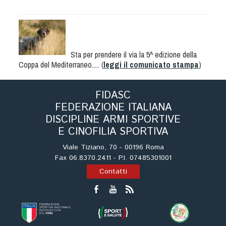
Albo Fornitori
Referenti e gruppi di lavoro regionali
Scuole Federali
Tecnici
Sta per prendere il via la 5^ edizione della
Direttori di Gara
Coppa del Mediterraneo..... (
leggi il comunicato stampa
)
Formazione
Calendario Manifestazioni
FIDASC
FEDERAZIONE ITALIANA
Organi di Giustizia - Dispositivi
DISCIPLINE ARMI SPORTIVE
Modelli e moduli
E CINOFILIA SPORTIVA
Albo Atleti Cinofili
Viale Tiziano, 70 - 00196 Roma
Guida Locandine Ufficiali
Fax 06.8370.2411 - P.I. 07485301001
Contatti
Tiro di Campagna
English e Training Sporting