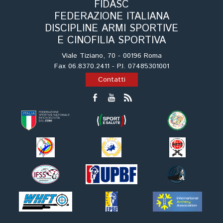
Cinofilia Venatoria
FIDASC
FEDERAZIONE ITALIANA
DISCIPLINE ARMI SPORTIVE
Sleddog
E CINOFILIA SPORTIVA
Viale Tiziano, 70 - 00196 Roma
Fax 06.8370.2411 - P.I. 07485301001
Contatti