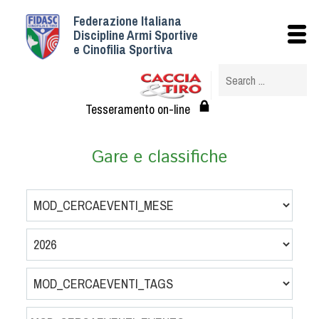
Federazione Italiana
Istituzionale
Discipline Armi Sportive
e Cinofilia Sportiva
Storia
Struttura
Albo Veterinari federali
Tesseramento on-line
Assemblee
Tesseramento e Affiliazioni
Gare e classifiche
Statuto e Regolamenti
Circolari
Federazione Trasparente
Assicurazione
Convenzioni
Società
Tesserati