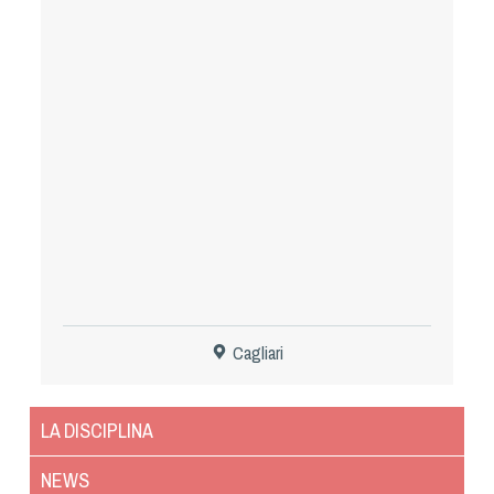
Tiro a Palla
Tiro con l'arco da caccia
Field Target
Paintball
Softair
Cinofilia Sportiva
Cagliari
Agility
DiscDog
LA DISCIPLINA
Dog Balance
Dog Trail
NEWS