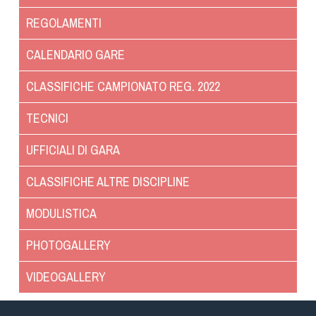
Dog Triathlon
REGOLAMENTI
Hoopers
Mantrailing
CALENDARIO GARE
Nosework
CLASSIFICHE CAMPIONATO REG. 2022
Obedience
Rally Obedience
TECNICI
Retriever Sport
UFFICIALI DI GARA
Ricerca Tartufo
Sheepdog
CLASSIFICHE ALTRE DISCIPLINE
Sport acquatici
MODULISTICA
Treibball
Ipo Delta
PHOTOGALLERY
Freestyle
VIDEOGALLERY
Protezione civile Sportiva